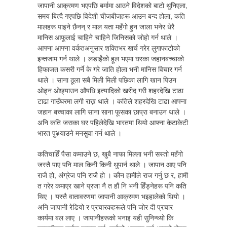
जापानी आक्रमण भएपछि बर्मामा आउने विदेशको बाटो थुनिएला,
समय बित्दै गएपछि विदेशी चीजबीजहरू आउन बन्द होला, कति
मालहरू पाइने छैनन् र माल यता महँगो हुन जाला भनेर धेरै
मानिस आफूलाई चाहिने चाहिने जिनिसको जोहो गर्न थाले ।
आफ्ना आफ्ना वर्कतअनुसार शक्तिभर खर्च गरेर लुगाफाटोको
इन्तजाम गर्न थाले । लडाईंको हूल भएमा घरका जहानबच्चाको
हिफाजत कसरी गर्ने के गरे जाति होला भनी मानिस विचार गर्न
थाले । साना ठूला सबै मिली मिली पछिका लागि खान पिउन
ओढ्न ओछ्याउन औषधि इत्यादिको खरीद गरी शहरदेखि टाढा
टाढा गाउँघरमा लगी राख्न थाले । कतिले शहरदेखि टाढा आफ्ना
जहान बच्चाका लागि साना साना फूसका छाप्रा बनाउन थाले ।
अनि कति जसका घर पहिलेदेखि भारतमा थियो आफ्ना केटाकेटी
भारत पु¥याउने मनसुवा गर्न थाले ।
कतिचाहिँ पैसा कमाउने छ, खुबै नाफा मिल्ला भनी सस्तो महँगो
जस्तै पाए पनि माल किनी किनी थुपार्न थाले । जापान आए पनि
राजै हो, अंग्रेज पनि राजै हो । कौन हामीले राज गर्नु छ र, हामी
त गरेर कमाएर खाने प्रजा नै त हौं नि भनी हिँड्नेहरू पनि कति
थिए । यस्तै वातावरणमा जापानी आक्रमण भइहालेको थियो ।
अनि जापानी रेडियो र प्रचारकहरूले पनि जोर दी प्रचार
कार्यमा बल लाए । जापानीहरूको भनाइ यही सुनिन्थ्यो कि