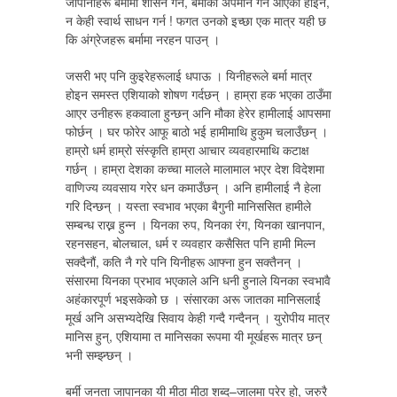
जापानीहरू बर्मामा शासन गर्न, बर्माको अपमान गर्न आएको होइन,
न केही स्वार्थ साधन गर्न ! फगत उनको इच्छा एक मात्र यही छ
कि अंग्रेजहरू बर्मामा नरहन पाउन् ।
जसरी भए पनि कुइरेहरूलाई धपाऊ । यिनीहरूले बर्मा मात्र
होइन समस्त एशियाको शोषण गर्दछन् । हाम्रा हक भएका ठाउँमा
आएर उनीहरू हकवाला हुन्छन् अनि मौका हेरेर हामीलाई आपसमा
फोर्छन् । घर फोरेर आफू बाठो भई हामीमाथि हुकुम चलाउँछन् ।
हाम्रो धर्म हाम्रो संस्कृति हाम्रा आचार व्यवहारमाथि कटाक्ष
गर्छन् । हाम्रा देशका कच्चा मालले मालामाल भएर देश विदेशमा
वाणिज्य व्यवसाय गरेर धन कमाउँछन् । अनि हामीलाई नै हेला
गरि दिन्छन् । यस्ता स्वभाव भएका बैगुनी मानिससित हामीले
सम्बन्ध राख्न हुन्न । यिनका रुप, यिनका रंग, यिनका खानपान,
रहनसहन, बोलचाल, धर्म र व्यवहार कसैसित पनि हामी मिल्न
सक्दैनौं, कति नै गरे पनि यिनीहरू आफ्ना हुन सक्तैनन् ।
संसारमा यिनका प्रभाव भएकाले अनि धनी हुनाले यिनका स्वभावै
अहंकारपूर्ण भइसकेको छ । संसारका अरू जातका मानिसलाई
मूर्ख अनि असभ्यदेखि सिवाय केही गन्दै गन्दैनन् । युरोपीय मात्र
मानिस हुन्, एशियामा त मानिसका रूपमा यी मूर्खहरू मात्र छन्
भनी सम्झ्न्छन् ।
बर्मी जनता जापानका यी मीठा मीठा शब्द–जालमा परेर हो, जरुरै