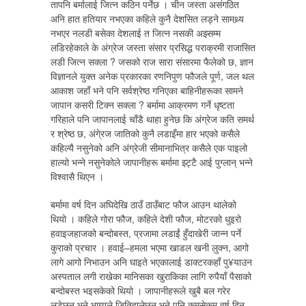
तापनि बर्मालाई जित्न कठिन पर्नेछ । चीन जस्ता असंगठित
अनि हात हतियार नभएका कहिले कुनै देशसित लड्ने सामथ्र्य
नभएर नलडी बसेका देशलाई त जित्न नसकी अझ्सम्म
लडिरहेकाले के अंग्रेज जस्ता संसार प्रसिद्ध पराक्रमी राजासित
लडी जित्न सक्ला ? जसको राज सारा संसारमा फैलेको छ, ज्ञान
विज्ञानले युक्त अनेक प्रकारका रणनिपुण फौजले पूर्ण, जल थल
आकाश जहाँ भने पनि सर्वश्रेष्ठ गनिएका बाहिनीहरूका सामने
जापान कसरी टिक्न सक्ला ? बर्मामा आक्रमण गर्ने धृष्टता
गरिहाले पनि जापानलाई चाँडै थाहा हुनेछ कि अंग्रेज कति समर्थ
र श्रेष्ठ छ, अंगे्रज जातिको कुनै लडाइँमा हार भएको कसैले
कहिल्यै नसुनेको अनि अंग्रेजी सीमानाभित्र कसैले एक पाइलो
हाल्यो भन्ने नसुनेकोले जापानीहरू बर्मामा झ्ट्टै आई पुग्लान् भन्ने
विश्वासै थिएन ।
बर्मामा वर्ष दिन अघिदेखि ठाउँ ठाउँबाट फौज आउन थालेको
थियो । कहिले गोरा फौज, कहिले देशी फौज, मोटरको धुइरो
हवाइजहाजको बन्दोबस्त, प्रजामा लडाईं हुँदाखेरी जान्न पर्ने
कुराको प्रचार । हवाई–हमला भएमा खाडल खनी लुक्न, आगो
लागे आगो निभाउन अनि घाइते भएकालाई डाक्टरकहाँ पु¥याउन
अस्पताल लगी राखेका मानिसका खुराकिका लागि रुपैयाँ पैसाको
बन्दोबस्त भइसकेको थियो । जापानीहरूले खुबै बल गरेर
लडेछन् भने भाग्यले जितिहालेछन् भने पनि कमसेकम वर्ष दिन