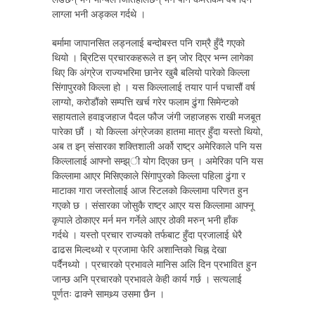
लाग्ला भनी अड्कल गर्दथे ।
बर्मामा जापानसित लड्नलाई बन्दोबस्त पनि राम्रै हुँदै गएको
थियो । ब्रिटिस प्रचारकहरूले त झ्न् जोर दिएर भन्न लागेका
थिए कि अंग्रेज राज्यभरिमा छानेर खुबै बलियो पारेको किल्ला
सिंगापुरको किल्ला हो । यस किल्लालाई तयार पार्न पचासौं वर्ष
लाग्यो, करोडौंको सम्पत्ति खर्च गरेर फलाम ढुंगा सिमेन्टको
सहायताले हवाइजहाज पैदल फौज जंगी जहाजहरू राखी मजबूत
पारेका छौं । यो किल्ला अंग्रेजका हातमा मात्र हुँदा यस्तो थियो,
अब त झ्न् संसारका शक्तिशाली अर्को राष्ट्र अमेरिकाले पनि यस
किल्लालाई आफ्नो सम्झ्ी योग दिएका छन् । अमेरिका पनि यस
किल्लामा आएर मिसिएकाले सिंगापुरको किल्ला पहिला ढुंगा र
माटाका गारा जस्तोलाई आज स्टिलको किल्लामा परिणत हुन
गएको छ । संसारका जोसुकै राष्ट्र आएर यस किल्लामा आफ्नू
कृपाले ठोकाएर मर्न मन गर्नेले आएर ठोकी मरुन् भनी हाँक
गर्दथे । यस्तो प्रचार राज्यको तर्फबाट हुँदा प्रजालाई धेरै
ढाढस मिल्दथ्यो र प्रजामा फेरि अशान्तिको चिह्न देखा
पर्दैनथ्यो । प्रचारको प्रभावले मानिस अलि दिन प्रभावित हुन
जान्छ अनि प्रचारको प्रभावले केही कार्य गर्छ । सत्यलाई
पूर्णतः ढाक्ने सामथ्र्य उसमा छैन ।