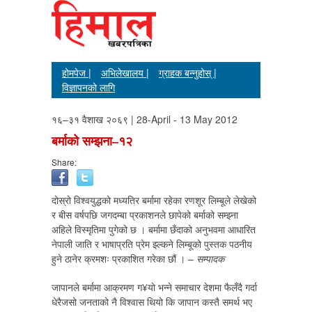
होमपेज |
अभिलेखालय |
ग्राहक बन्नुहोस् |
विज्ञापनको लागि
१६–३१ वैशाख २०६९ | 28-April - 13 May 2012
बर्माको सम्झना–१२
Share:
दोस्रो विश्वयुद्धको मध्यतिर बर्मामा रहेका रणशूर लिम्बूले लेखेको
र बीस वर्षपछि जगदम्बा प्रकाशनले छापेको बर्माको सम्झ्ना
अहिले विस्मृतिमा पुगेको छ । बर्मामा छँदाको अनुभवमा आधारित
नेपाली जाति र भाषाप्रति प्रेम झ्ल्कने लिम्बूको पुस्तक पठनीय
हुने ठानेर क्रमशः प्रकाशित गरेका छौं । –
सम्पादक
जापानले बर्मामा आक्रमण ग¥यो भन्ने समाचार देशमा फैलँदै गर्दा
धेरैजसो जनताको नै विश्वास थियो कि जापान कस्तै समर्थ भए