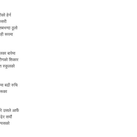
ो हेर्न
 कसरी
बभन्दा ठूलो
यही रूपमा
लका बारेमा
 रोगको शिकार
 त स्कूलको
नमा बढी रुचि
हरूका
परे उसले आफैं
ढेर सयौं
त्यसको