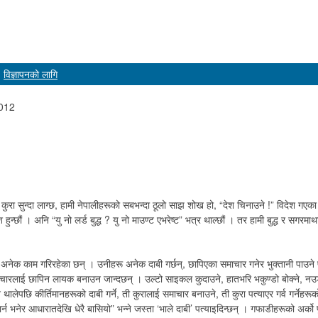
विज्ञापनको लागि
2012
ा सुन्दा लाग्छ, हामी नेपालीहरूको सबभन्दा ठूलो साझ शोख हो, “देश चिनाउने !” विदेश गएका
हुन्छौं । अनि “यु नो लर्ड बुद्ध ? यु नो माउण्ट एभरेष्ट” भत्र थाल्छौं । तर हामी बुद्ध र सगरमाथा
 अनेक काम गरिरहेका छन् । उनीहरू अनेक दाबी गर्छन्, छापिएका समाचार गनेर भुक्तानी पाउने
ारलाई छापिन लायक बनाउन जान्दछन् । उल्टो साइकल कुदाउने, हातभरि भकुण्डो बोक्ने, नउड्
 थालेपछि कीर्तिमानहरूको दाबी गर्ने, ती कुरालाई समाचार बनाउने, ती कुरा पत्याएर गर्व गर्नेह
्न भनेर आधारातदेखि धेरै बासियो” भन्ने जस्ता ‘भाले दाबी’ पत्याइदिन्छन् । गफाडीहरूको अर्को 