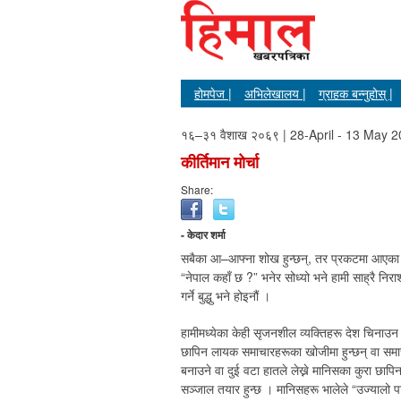
होमपेज |
अभिलेखालय |
ग्राहक बन्नुहोस् |
१६–३१ वैशाख २०६९ | 28-April - 13 May 
कीर्तिमान मोर्चा
Share:
- केदार शर्मा
सबैका आ–आफ्ना शोख हुन्छन्, तर प्रकटमा आएका कुर
“नेपाल कहाँ छ ?” भनेर सोध्यो भने हामी साह्रै निराश 
गर्ने बुद्धु भने होइनौं ।
हामीमध्येका केही सृजनशील व्यक्तिहरू देश चिनाउन
छापिन लायक समाचारहरूका खोजीमा हुन्छन् वा समाच
बनाउने वा दुई वटा हातले लेख्ने मानिसका कुरा छापिन
सञ्जाल तयार हुन्छ । मानिसहरू भालेले “उज्यालो पार