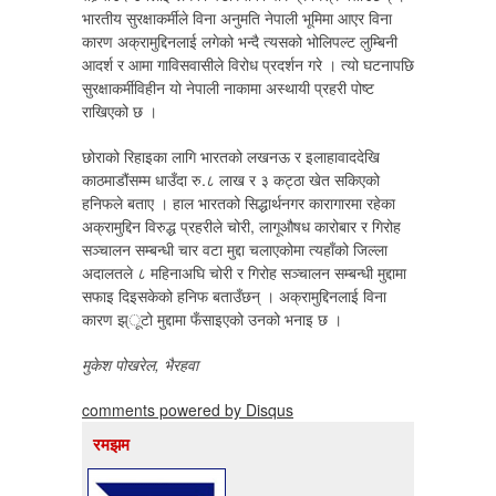
भारतीय सुरक्षाकर्मीले विना अनुमति नेपाली भूमिमा आएर विना
कारण अक्रामुद्दिनलाई लगेको भन्दै त्यसको भोलिपल्ट लुम्बिनी
आदर्श र आमा गाविसवासीले विरोध प्रदर्शन गरे । त्यो घटनापछि
सुरक्षाकर्मीविहीन यो नेपाली नाकामा अस्थायी प्रहरी पोष्ट
राखिएको छ ।
छोराको रिहाइका लागि भारतको लखनऊ र इलाहावाददेखि
काठमाडौंसम्म धाउँदा रु.८ लाख र ३ कट्ठा खेत सकिएको
हनिफले बताए । हाल भारतको सिद्धार्थनगर कारागारमा रहेका
अक्रामुद्दिन विरुद्ध प्रहरीले चोरी, लागूऔषध कारोबार र गिरोह
सञ्चालन सम्बन्धी चार वटा मुद्दा चलाएकोमा त्यहाँको जिल्ला
अदालतले ८ महिनाअघि चोरी र गिरोह सञ्चालन सम्बन्धी मुद्दामा
सफाइ दिइसकेको हनिफ बताउँछन् । अक्रामुद्दिनलाई विना
कारण झ्ूटो मुद्दामा फँसाइएको उनको भनाइ छ ।
मुकेश पोखरेल, भैरहवा
comments powered by
Disqus
रमझम