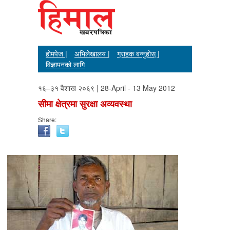
होमपेज |
अभिलेखालय |
ग्राहक बन्नुहोस् |
विज्ञापनको लागि
१६–३१ वैशाख २०६९ | 28-April - 13 May 2012
सीमा क्षेत्रमा सुरक्षा अव्यवस्था
Share: