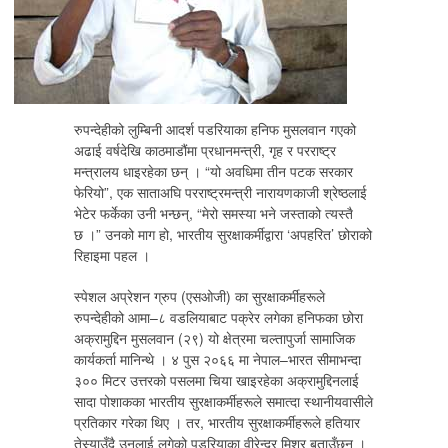
रुपन्देहीको लुम्बिनी आदर्श पडरियाका हनिफ मुसलवान गएको
अढाई वर्षदेखि काठमाडौंमा प्रधानमन्त्री, गृह र परराष्ट्र
मन्त्रालय धाइरहेका छन् । “यो अवधिमा तीन पटक सरकार
फेरियो”, एक साताअघि परराष्ट्रमन्त्री नारायणकाजी श्रेष्ठलाई
भेटेर फर्केका उनी भन्छन्, “मेरो समस्या भने जस्ताको त्यस्तै
छ ।” उनको माग हो, भारतीय सुरक्षाकर्मीद्वारा ‘अपहरित’ छोराको
रिहाइमा पहल ।
स्पेशल अप्रेशन ग्रुप (एसओजी) का सुरक्षाकर्मीहरूले
रुपन्देहीको आमा–८ वडलियाबाट पक्रेर लगेका हनिफका छोरा
अक्रामुद्दिन मुसलवान (२९) यो क्षेत्रमा चल्तापुर्जा सामाजिक
कार्यकर्ता मानिन्थे । ४ पुस २०६६ मा नेपाल–भारत सीमाभन्दा
३०० मिटर उत्तरको पसलमा चिया खाइरहेका अक्रामुद्दिनलाई
सादा पोशाकका भारतीय सुरक्षाकर्मीहरूले समात्दा स्थानीयवासीले
प्रतिकार गरेका थिए । तर, भारतीय सुरक्षाकर्मीहरूले हतियार
तेस्र्याउँदै उनलाई लगेको पडरियाका वीरेन्द्र मिश्र बताउँछन् ।