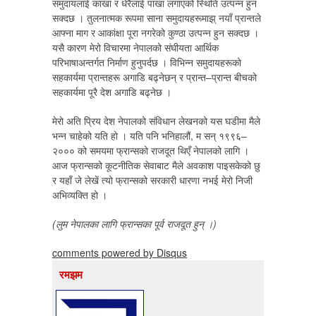
समुदायलाई काखा र धेरैलाई पाखा लगाएको स्थिति उत्पन्न हुन
सक्दछ । तुलनात्मक रूपमा साना समुदायहरूमाझ् नयाँ प्रान्तले
आफ्ना माग र आकांक्षा पूरा नगरेको कुण्ठा उत्पन्न हुन सक्दछ ।
यसै कारण मेरो विचारमा नेपालको संघीयता आर्थिक
परिभाषाअन्तर्गत निर्माण हुनुपर्दछ । विभिन्न समुदायहरूको
सहकार्यमा प्रान्तहरू अगाडि बढ्नेछन् र प्रान्त–प्रान्त बीचको
सहकार्यमा पूरै देश अगाडि बढ्नेछ ।
मेरो अति प्रिय देश नेपालको संविधान लेखनको यस घडीमा मैले
भन्न चाहेको यति हो । यति पनि भनिहालौं, म सन् १९९६–
२००० को समयमा फ्रान्सको राजदूत थिएँ नेपालको लागि ।
आज फ्रान्सको कूटनीतिक सेवाबाट मैले अवकाश पाइसकेको छु
र यहाँ जे लेखें त्यो फ्रान्सको सरकारी धारणा नभई मेरो निजी
अभिव्यक्ति हो ।
(लुम नेपालका लागि फ्रान्सका पूर्व राजदूत हुन् ।)
comments powered by
Disqus
रमझम