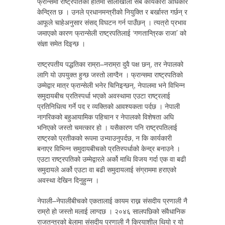
फ्रान्समा राष्ट्रपतिको हातमा सालाखाला सबै कार्यकारी अधिकार
केन्द्रित छ । उनले प्रधानमन्त्रीको नियुक्ति र बर्खास्त गर्छन् र
आफूले चाहेअनुसार संसद् विघटन गर्न पाउँछन् । त्यत्रो प्रभाव
जमाएको कारण फ्रान्सेली राष्ट्रपतिलाई ‘गणतान्त्रिक राजा’ को
संज्ञा समेत दिइन्छ ।
राष्ट्रपतीय पद्धतिका राम्रा–नराम्रा दुवै पक्ष छन्, तर नेपालको
लागि यो उपयुक्त हुन्छ जस्तो लाग्दैन । फ्रान्समा राष्ट्रपतिको
उम्मेद्वार मात्र फ्रान्सेली भनेर चिनिइन्छन्, नेपालमा भने विभिन्न
समुदायबीच प्रतिस्पर्धा भएको अवस्थामा एउटा राष्ट्रलाई
प्रतिनिधित्व गर्ने पद र व्यक्तिको आवश्यकता पर्दछ । नेपाली
नागरिकको बहुआयामिक पहिचान र नेपालको विशेषता अघि
भनिएको जस्तो चमत्कार हो । यसैकारण पनि राष्ट्रपतिलाई
राष्ट्रको प्रतीकको रूपमा उभ्याउनुपर्दछ, न कि कार्यकारी
बनाएर विभिन्न समुदायबीचको प्रतिस्पर्धाको केन्द्र बनाउने ।
एउटा राष्ट्रपतिको उम्मेद्वारले अर्को माथि विजय गर्दा एक वा बढी
समुदायले अर्को एउटा वा बढी समुदायलाई संग्राममा हराएको
अवस्था देखिन दिनुहुन्न ।
नेपाली–नेपालीबीचको एकतालाई कायम राख्न संसदीय प्रणाली नै
राम्रो हो जस्तो मलाई लाग्दछ । २०४६ सालपछिको संवैधानिक
राजतन्त्रको बेलामा संसदीय प्रणाली नै क्रियाशील थियो र यो