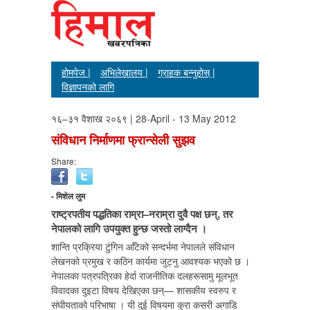
होमपेज |
अभिलेखालय |
ग्राहक बन्नुहोस् |
विज्ञापनको लागि
१६–३१ वैशाख २०६९ | 28-April - 13 May 2012
संविधान निर्माणमा फ्रान्सेली सुझव
Share:
- मिशेल लुम
राष्ट्रपतीय पद्धतिका राम्रा–नराम्रा दुवै पक्ष छन्, तर
नेपालको लागि उपयुक्त हुन्छ जस्तो लाग्दैन ।
शान्ति प्रक्रिया टुंगिन आँटेको सन्दर्भमा नेपालले संविधान
लेखनको प्रमुख र कठिन कार्यमा जुट्नु आवश्यक भएको छ ।
नेपालका पत्रपत्रिका हेर्दा राजनीतिक दलहरूसामु मूलभूत
विवादका दुइटा विषय देखिएका छन्— शासकीय स्वरुप र
संघीयताको परिभाषा । यी दुई विषयमा कुरा कसरी अगाडि