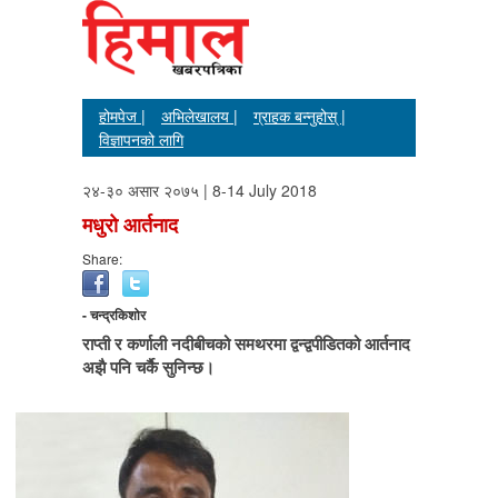
होमपेज |
अभिलेखालय |
ग्राहक बन्नुहोस् |
विज्ञापनको लागि
२४-३० असार २०७५ | 8-14 July 2018
मधुरो आर्तनाद
Share:
- चन्द्रकिशोर
राप्ती र कर्णाली नदीबीचको समथरमा द्वन्द्वपीडितको आर्तनाद
अझै पनि चर्कै सुनिन्छ।