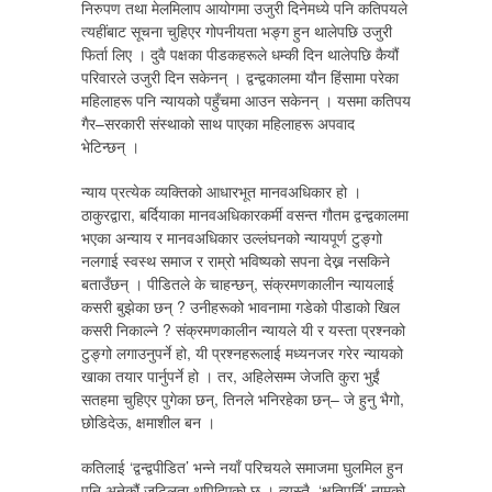
निरुपण तथा मेलमिलाप आयोगमा उजुरी दिनेमध्ये पनि कतिपयले
त्यहींबाट सूचना चुहिएर गोपनीयता भङ्ग हुन थालेपछि उजुरी
फिर्ता लिए । दुवै पक्षका पीडकहरूले धम्की दिन थालेपछि कैयौं
परिवारले उजुरी दिन सकेनन् । द्वन्द्वकालमा यौन हिंसामा परेका
महिलाहरू पनि न्यायको पहुँचमा आउन सकेनन् । यसमा कतिपय
गैर–सरकारी संस्थाको साथ पाएका महिलाहरू अपवाद
भेटिन्छन् ।
न्याय प्रत्येक व्यक्तिको आधारभूत मानवअधिकार हो ।
ठाकुरद्वारा, बर्दियाका मानवअधिकारकर्मी वसन्त गौतम द्वन्द्वकालमा
भएका अन्याय र मानवअधिकार उल्लंघनको न्यायपूर्ण टुङ्गो
नलगाई स्वस्थ समाज र राम्रो भविष्यको सपना देख्न नसकिने
बताउँछन् । पीडितले के चाहन्छन्, संक्रमणकालीन न्यायलाई
कसरी बुझेका छन् ? उनीहरूको भावनामा गडेको पीडाको खिल
कसरी निकाल्ने ? संक्रमणकालीन न्यायले यी र यस्ता प्रश्नको
टुङ्गो लगाउनुपर्ने हो, यी प्रश्नहरूलाई मध्यनजर गरेर न्यायको
खाका तयार पार्नुपर्ने हो । तर, अहिलेसम्म जेजति कुरा भुईं
सतहमा चुहिएर पुगेका छन्, तिनले भनिरहेका छन्– जे हुनु भैगो,
छोडिदेऊ, क्षमाशील बन ।
कतिलाई ‘द्वन्द्वपीडित’ भन्ने नयाँ परिचयले समाजमा घुलमिल हुन
पनि अनेकौं जटिलता थपिदिएको छ । त्यस्तै, ‘क्षतिपूर्ति’ नामको