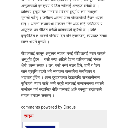
अनुकम्पाको प्रक्रिया पीडित सबैलाई असहज बनेको छ ।
कतिपय द्वन्द्वपीडित मानवीय संवेदना बुझ्ेर काम नभएको
गुनासो गर्छन् । उनीहरू आफ्ना पीडा पोख्दापोख्दै हैरान भएका
छन् । आफ्नो कथाव्यथा संकलन गरेर अरू कोही फलिफाप र
आफूहरू थप पीडित बनेको कतिपयको दुखेसो छ । कति
द्वन्द्वपीडित त आफ्नो परिचय दिन पनि हच्कन्छन्, त्यसबाट तनाव
मात्र थपिने हुनाले ।
पीडकलाई कानून अनुसार सजाय नभई पीडितलाई न्याय पाएको
अनुभूति हुँदैन । यसो भन्दा अहिले देशमा कतिपयलाई ‘गैसस
थेगो’ लाग्न सक्छ । तर, यसो भनेरै उत्तर दिने, टार्ने र पेलेर
जाने प्रवृत्ति बढ्यो भने समाजमा वास्तविक मेलमिलाप र
भाइचारा हुँदैन । आज दूरदराजका देहातदेखि राजधानीसम्म
सुनिएको ‘न्याय पाऊँ’ भन्ने मधुरो स्वरलाई सम्मानजनक तवरले
सम्बोधन गर्न नखोजिए भोलि यसलाई अर्कै मनसुवा राख्नेहरूले
ताकत बनाउन सक्छन् ।
comments powered by
Disqus
रमझम