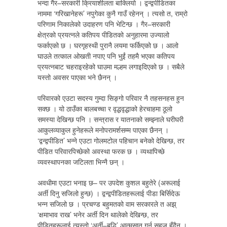
भन्दा गैर–सरकारी क्रियाशीलता बाक्लियो । द्वन्द्वपीडितका
नाममा ‘गरिखानेहरू’ नपुगेका कुनै गाउँ रहेनन् । त्यसो त, राम्रो
परिणाम निकालेको उदाहरण पनि भेटिन्छ । गैर–सरकारी
क्षेत्रको प्रयत्नले कतिपय पीडितको अनुहारमा उज्यालो
फर्काएको छ । घरगृहस्थी पुरानै लयमा फर्किएको छ । आलो
घाउले तत्काल ओखती नपाए पनि भुईं तहमै भएका कतिपय
प्रयत्नबाट चहराइरहेको घाउमा मल्हम लगाइदिएको छ । सबैले
यस्तो अवसर पाएका भने छैनन् ।
परिवारको एउटा सदस्य गुम्दा सिङ्गो परिवार नै तहसनहस हुन
सक्छ । यो ठाउँका बालबच्चा र वृद्धवृद्धाको हेरचाहमा ठूलो
समस्या देखिन्छ पनि । सन्त्रास र यातनाको सम्झ्नाले घरीघरी
आकुलव्याकुल हुनेहरूले मनोपरामर्शसम्म पाएका छैनन् ।
‘द्वन्द्वपीडित’ भन्ने एउटा गोलमटोल पहिचान बनेको देखिन्छ, तर
पीडित परिवारपिच्छेको अवस्था फरक छ । व्यथापिच्छे
व्यवस्थापनका जटिलता भिन्नै छन् ।
अवधीमा एउटा भनाइ छ– पर उपदेश कुशल बहुतेरे (अरूलाई
अर्ती दिनु सजिलो हुन्छ) । द्वन्द्वपीडितहरूलाई पीडा बिर्सिदेऊ
भन्न सजिलो छ । प्रचण्ड बहुमतको वाम सरकारले त अझ्
‘क्षमाभाव राख’ भनेर अर्ती दिन थालेको देखिन्छ, तर
पीडितहरूलाई त्यस्तो ‘अर्ती–बुद्धि’ आत्मसात् गर्न सहज हुँदैन ।