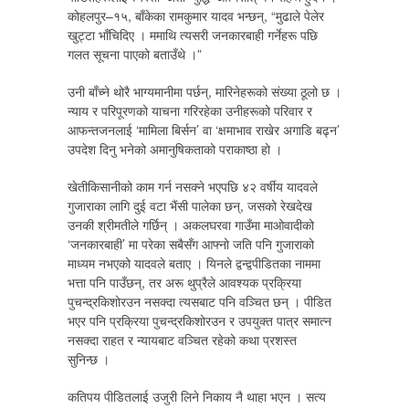
कोहलपुर–१५, बाँकेका रामकुमार यादव भन्छन्, “मुढाले पेलेर
खुट्टा भाँचिदिए । ममाथि त्यसरी जनकारबाही गर्नेहरू पछि
गलत सूचना पाएको बताउँथे ।”
उनी बाँच्ने थोरै भाग्यमानीमा पर्छन्, मारिनेहरूको संख्या ठूलो छ ।
न्याय र परिपूरणको याचना गरिरहेका उनीहरूको परिवार र
आफन्तजनलाई ‘मामिला बिर्सन’ वा ‘क्षमाभाव राखेर अगाडि बढ्न’
उपदेश दिनु भनेको अमानुषिकताको पराकाष्ठा हो ।
खेतीकिसानीको काम गर्न नसक्ने भएपछि ४२ वर्षीय यादवले
गुजाराका लागि दुई वटा भैंसी पालेका छन्, जसको रेखदेख
उनकी श्रीमतीले गर्छिन् । अकलघरवा गाउँमा माओवादीको
‘जनकारबाही’ मा परेका सबैसँग आफ्नो जति पनि गुजाराको
माध्यम नभएको यादवले बताए । यिनले द्वन्द्वपीडितका नाममा
भत्ता पनि पाउँछन्, तर अरू थुप्रैले आवश्यक प्रक्रिया
पुचन्द्रकिशोरउन नसक्दा त्यसबाट पनि वञ्चित छन् । पीडित
भएर पनि प्रक्रिया पुचन्द्रकिशोरउन र उपयुक्त पात्र समात्न
नसक्दा राहत र न्यायबाट वञ्चित रहेको कथा प्रशस्त
सुनिन्छ ।
कतिपय पीडितलाई उजुरी लिने निकाय नै थाहा भएन । सत्य