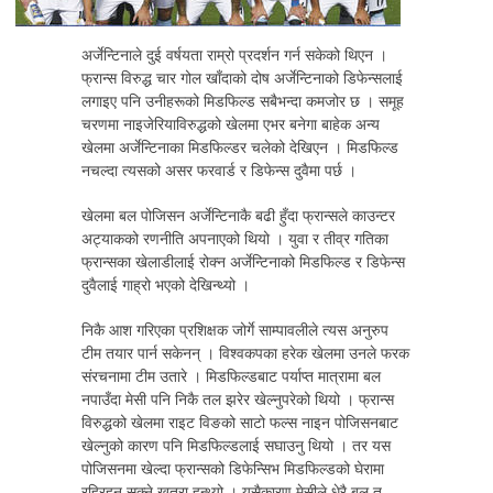
अर्जेन्टिनाले दुई वर्षयता राम्रो प्रदर्शन गर्न सकेको थिएन ।
फ्रान्स विरुद्ध चार गोल खाँदाको दोष अर्जेन्टिनाको डिफेन्सलाई
लगाइए पनि उनीहरूको मिडफिल्ड सबैभन्दा कमजोर छ । समूह
चरणमा नाइजेरियाविरुद्धको खेलमा एभर बनेगा बाहेक अन्य
खेलमा अर्जेन्टिनाका मिडफिल्डर चलेको देखिएन । मिडफिल्ड
नचल्दा त्यसको असर फरवार्ड र डिफेन्स दुवैमा पर्छ ।
खेलमा बल पोजिसन अर्जेन्टिनाकै बढी हुँदा फ्रान्सले काउन्टर
अट्याकको रणनीति अपनाएको थियो । युवा र तीव्र गतिका
फ्रान्सका खेलाडीलाई रोक्न अर्जेन्टिनाको मिडफिल्ड र डिफेन्स
दुवैलाई गाह्रो भएको देखिन्थ्यो ।
निकै आश गरिएका प्रशिक्षक जोर्गे साम्पावलीले त्यस अनुरुप
टीम तयार पार्न सकेनन् । विश्वकपका हरेक खेलमा उनले फरक
संरचनामा टीम उतारे । मिडफिल्डबाट पर्याप्त मात्रामा बल
नपाउँदा मेसी पनि निकै तल झरेर खेल्नुपरेको थियो । फ्रान्स
विरुद्धको खेलमा राइट विङको साटो फल्स नाइन पोजिसनबाट
खेल्नुको कारण पनि मिडफिल्डलाई सघाउनु थियो । तर यस
पोजिसनमा खेल्दा फ्रान्सको डिफेन्सिभ मिडफिल्डको घेरामा
रहिरहन सक्ने खतरा हुन्थ्यो । यसैकारण मेसीले धेरै बल त