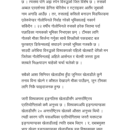
छ । त्यसमा पनि अझ स्पेन विरुद्धको जित विशेष छ । रुसको
अब्बल प्रदर्शनमा डेनिस चेरिसेभ र स्ट्राइकर आर्तेम जुबाको
नाम अगाडि आउँछ । तर, रुसलाई कसिलो बनाउन मिडफिल्डमा
एलेक्जेन्डर गोलोभिनले निर्वाह गरेको भूमिकालाई नकार्न
सकिंदैन । २२ वर्षीय गोलोभिनले रुसको हरेक जितमा पर्दा
पछाडिका नायकको भूमिका निभाएका छन् । टीमका लागि
गोलको मौका सिर्जना गर्नुका साथै विपक्षीको पकडबाट बल
फुत्काएर डिफेन्सलाई सघाउने उनको भूमिका गजबकै छ ।
साउदी अरेबिया विरुद्धको विश्वकपको पहिलो खेलबाटै धेरैको मन
जितेका गोलोभिनलाई अहिले आर्सनल र चेल्सी जस्ता ठूला
क्लबले भिœयाउन चाहेको चर्चा चलेको छ ।
सबैको आशा सिनियर खेलाडीमा हुँदा जुनियर खेलाडीले कुनै
तनाव विना खेल्ने र कौशल देखाउने मौका पाउँछन्, जुन टीमका
लागि निकै फाइदाजनक हुन्छ ।
जारी विश्वकपमा इङ्गलिस खेलाडीसँग अन्तर्राष्ट्रिय
प्रतियोगिताको कमै अनुभव छ । विश्वकपअघि इङ्गल्यान्डका
खेलाडीसँग २० अन्तर्राष्ट्रिय खेलको औसत अनुभव थियो ।
त्यही कारण पनि यसअघिका प्रतियोगितामा जस्तै यसपटक
इङ्गल्यान्डका खेलाडीलाई त्यति दबाब थिएन । र, दबाबमुक्त
भएर खेल्दा इङ्गल्यान्डका खेलाडीहरू यस विश्वकपमा जम्न