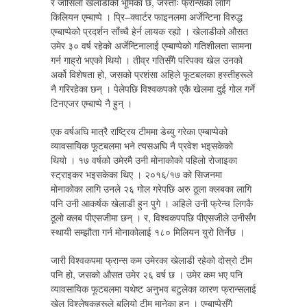
र जोसिला खेलाडीको भूमिका छ, जस्तोः फ्रान्सका लागि
किलियन एम्बाप्पे । प्रि–क्वार्टर फाइनलमा अर्जेन्टिना विरुद्ध
एम्बाप्पेको प्रदर्शन साँच्चै हेर्न लायक रह्यो । खेलाडीको औसत
उमेर ३० वर्ष रहेको अर्जेन्टिनालाई एम्बाप्पेको गतिशीलता सामना
गर्न गाह्रो भएको थियो । तीव्र गतिसँगै परिपक्व खेल उनको
अर्को विशेषता हो, जसको प्रशंसा अहिले फूटबलका हस्तीहरूले
नै गरिरहेका छन् । पेलेपछि विश्वकपको एकै खेलमा दुई गोल गर्ने
टिनएजर एम्बाप्पे नै हुन् ।
एक वर्षअघि मात्रै राष्ट्रिय टीममा डेब्यु गरेका एम्बाप्पेको
व्यावसायिक फूटबलमा भने त्यसअघि नै प्रवेश भइसकेको
थियो । १७ वर्षको उमेरमै उनी मोनाकोको पहिलो रोजाइका
स्ट्राइकर भइसकेका थिए । २०१६/१७ को सिजनमा
मोनाकोका लागि उनले २६ गोल गरेपछि अरु ठूला क्लबका लागि
पनि उनी आकर्षक खेलाडी हुन पुगे । अहिले उनी फ्रेन्च लिगकै
ठूलो क्लब पीएसजीमा छन् । र, विश्वकपपछि पीएसजीले उनीसँग
स्थायी सम्झौता गर्न मोनाकोलाई १८० मिलियन युरो तिर्नेछ ।
जारी विश्वकपमा फ्रान्स कम उमेरका खेलाडी रहेको दोस्रो टीम
पनि हो, जसको औसत उमेर २६ वर्ष छ । उमेर कम भए पनि
व्यावसायिक फूटबलमा यथेष्ट अनुभव बटुलेका कारण फ्रान्सलाई
खेल विश्लेषकहरूले बलियो टीम मानेका हुन् । एम्बाप्पेसँगै