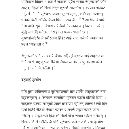
भोलिपल्ट बिहान ६ बजे नै राजाका प्रेस सचिव रेणुलालको फोन
आएछ, “हिजोको चिठी लिएर तुरुन्तै आउनोस् । त्यसमा थपघट
गर्नुपर्ने भो ।” सुरेन्द्रराजका खुट्टा लुग्लुग् कामेछन्, नखोल्नू
भनेको चिठी खोलिसकेका थिए । अब के गर्ने ? आखिर विद्यार्थी
नेता अनि सूचना विभाग र रेडियो नेपालका डाइरेक्टर न परे ।
बुद्धि लगाउँदै भनेछन्, “साइकल पञ्चर भएको छ ।
कुपण्डोलदेखि लैनचौरसम्म हिंडेर आई सात बजेको समाचारमा
पढ्न भ्याइएला र ?”
रेणुलालले पनि समयबारे विचार गर्दै सुरेन्द्रराजलाई अह्राएछन्,
“लौ त्यसो भए तुरुन्त रेडियो नेपाल जानोस् र पुग्नासाथ फोन
गर्नू । अनि मिलाउँला ।”
बठ्याइँ प्रयोग
यति कुरा सकिनासाथ सुरेन्द्रराजले तल ओर्लेर साइकलको हावा
खुस्काएछन् । किनभने त्यसबेला गुप्तचर पद्धति बलियो थियो ।
साइकल पञ्चर नभएको खबर दरबारमा पुगे झ्न् खतरा ! त्यो दिन
उनी हिंडेरै रेडियो नेपाल गएछन् र लगत्तै रेणुलाललाई फोन
गरेछन् । रेणुलालले हिजोको चिठी गोप्य रूपमा खोल्न भनेछन् ।
चिठी राति नै खोलिसके पनि सुरेन्द्रराजले नाटकीयता प्रयोग
गर्दै खाम खोलेछन् । राजाका प्रेस सचिवले मन्त्रीमा राखिएका