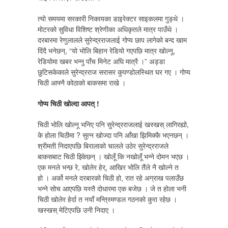
त्यो समयमा सरकारी निकायका डाइरेक्टर साइकलमा गुड्थे ।
मोटरको सुविधा विशिष्ट श्रेणीका अधिकृतले मात्र पाउँथे ।
दरबारमा रेणुलालले सुरेन्द्रराजलाई गोप्य छाप लागेको बन्द खाम
दिंदै भनेछन्, “यो भोलि बिहान रेडियो गएपछि मात्र खोल्नू,
रेडियोमा खबर भन्नु पाँच मिनेट अघि मात्रै ।” अड्डा
छुटिसकेकाले सुरेन्द्रराज सरासर कुपण्डोलस्थित घर गए । गोप्य
चिठी आफ्नै कोठाको बाकसमा राखे ।
गोप्य चिठी खोल्दा आपत् !
चिठी भोलि खोल्नू भनिए पनि सुरेन्द्रराजलाई खस्खस् लागिरह्यो,
के होला चिठीमा ? सुत्न खोज्दा पनि आँखा झिमिक्कै भएनछन् ।
श्रीमती निदाएपछि बिरालाको चालले उठेर सुरेन्द्रराजले
बाकसबाट चिठी झ्किेछन् । खोलूँ कि नखोलूँ भन्ने दोमन भएछ ।
एक मनले भन्छ रे, खोलेर हेर्, आखिर भोलि तैंले नै खोल्ने त
हो । अर्को मनले दरबारको चिठी हो, रात रहे अग्राख पलाउँछ
भन्ने सोच आएपछि यस्तै दोधारमा एक बजेछ । जे त होला भनी
चिठी खोलेर हेर्दा त नयाँ मन्त्रिमण्डल गठनको कुरा रहेछ ।
खस्खस् मेटिएपछि उनी निदाए ।