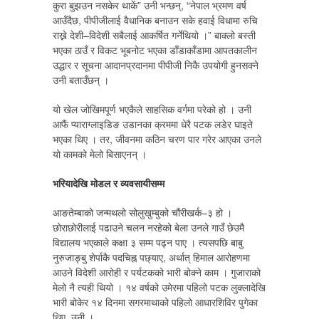
कुरा बुझउन नसकेर थाकें” उनी भन्छन्, “नेपाल भ्रमण वर्ष
आउँदैछ, पीपीजीलाई वैधानिक बनाउन सके हवाई विधामा रुचि
राख्ने देशी–विदेशी सबैलाई आकर्षित गर्नेथियो ।” बाक्लो बस्ती
भएका ठाउँ र विकट भूबनोट भएका डाँडाकाँडामा आपतकालीन
उद्धार र सूचना आदानप्रदानमा पीपीजी निकै उपयोगी हुनसक्ने
उनी बताउँछन् ।
यो खेल जोखिमपूर्ण भएकैले साहसिक वर्गमा परेको हो । उनी
आफैं प्याराग्लाइडिङ उडानका क्रममा धेरै पटक लडेर घाइते
भएका थिए । तर, जीवनमा कठिन चरण पार गरेर आएका उनले
यो कामको मेलो बिसाएनन् ।
भरियादेखि मोडल र व्यवसायीसम्म
आङतेम्बाको जन्मथलो सोलुखुम्बुको चौंरीखर्क–३ हो ।
छोराछोरीलाई पढाउने चलन नरहेको बेला उनले गाउँ छेउमै
विद्यालय भएकाले कक्षा ३ सम्म पढ्न पाए । त्यसपछि बाबु
नुरुजाङ्बु शेर्पाकै पदचिह्न पछ्याए, अर्थात् हिमाल आरोहणमा
आउने विदेशी आरोही र पर्यटकको भारी बोक्ने काम । गुजाराको
मेलो नै त्यही थियो । १४ वर्षको उमेरमा पहिलो पटक लुक्लादेखि
भारी बोकेर १४ दिनमा सगरमाथाको पहिलो आधारशिविर पुगेका
थिए, उनी ।