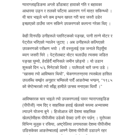
प्याराग्लाइडिङमा अग्लो डाँडाबाट हावाको गति र बहावका
आधारमा उड्न र तलको फाँटमा अवतरण गर्न मात्र सकिन्थ्यो ।
यी चार भाइले भने कम इन्धन खपत गरी चरा जस्तै उडेर
इच्छाएको ठाउँमा जान सकिने उपकरणको कल्पना गरेका थिए ।
केही दिनपछि उनीहरूले प्लास्टिकको पङ्खा, पानी तान्ने मोटर र
पेट्रोल भरिएको ग्यालेन जुटाए । अब उनीहरूले कल्पिएको
उपकरणको परीक्षण भयो । ती वस्तुलाई एक जनाले पिठ्यूँमा
ब्याग जसरी भिरे । पेट्रोलबाट मोटर चलाउँदा त्यसमा जडित
पङ्खा घुम्यो, हेर्दाहेर्दै मानिसले जमीन छोड्यो । यो उडान
शुरूको दिन ५/६ मिनेटको थियो । पालैपालो चारै जना उडे ।
“खासमा त्यो आविष्कार थियो”, चेकगणतन्त्रमा त्यसबेला हासिल
उपलब्धि सम्झेर अनुहार चम्किलो पार्दै आङतेम्बा भन्छन्, “१९८५
को सेप्टेम्बरको त्यो साँझ् हामीले उत्सव मनाएका थियौं ।”
आविष्कारक चार भाइले त्यो उपकरणलाई पावर प्याराग्लाइडिङ
(पीपीजी) नाम दिए र साहसिक हवाई खेलको रूपमा अभ्यासमा
ल्याउने योजना बुने । हिजोआज धेरै देशमा साहसिक
खेलप्रेमीहरू पीपीजीमा उडेको देख्दा उनी दंग पर्छन् । युरोपका
विभिन्न मुलुक र रसिया, अष्ट्रेलिया लगायतका देशमा पीपीजीमा
उडिसकेका आङतेम्बालाई आफ्नै देशमा पीपीजी उडाउने रहर