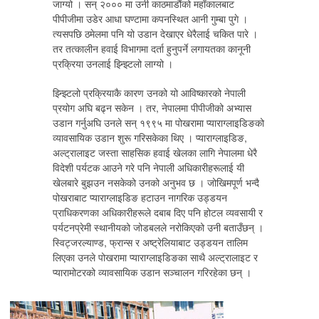
जाग्यो । सन् २००० मा उनी काठमाडौंको महाँकालबाट
पीपीजीमा उडेर आधा घण्टामा कपनस्थित आनी गुम्बा पुगे ।
त्यसपछि ठमेलमा पनि यो उडान देखाएर धेरैलाई चकित पारे ।
तर तत्कालीन हवाई विभागमा दर्ता हुनुपर्ने लगायतका कानूनी
प्रक्रिया उनलाई झ्न्झ्टिलो लाग्यो ।
झ्न्झ्टिलो प्रक्रियाकै कारण उनको यो आविष्कारको नेपाली
प्रयोग अघि बढ्न सकेन । तर, नेपालमा पीपीजीको अभ्यास
उडान गर्नुअघि उनले सन् १९९५ मा पोखरामा प्याराग्लाइडिङको
व्यावसायिक उडान शुरू गरिसकेका थिए । प्याराग्लाइडिङ,
अल्ट्रालाइट जस्ता साहसिक हवाई खेलका लागि नेपालमा धेरै
विदेशी पर्यटक आउने गरे पनि नेपाली अधिकारीहरूलाई यी
खेलबारे बुझउन नसकेको उनको अनुभव छ । जोखिमपूर्ण भन्दै
पोखराबाट प्याराग्लाइडिङ हटाउन नागरिक उड्डयन
प्राधिकरणका अधिकारीहरूले दबाब दिए पनि होटल व्यवसायी र
पर्यटनप्रेमी स्थानीयको जोडबलले नरोकिएको उनी बताउँछन् ।
स्विट्जरल्याण्ड, फ्रान्स र अष्ट्रेलियाबाट उड्डयन तालिम
लिएका उनले पोखरामा प्याराग्लाइडिङका साथै अल्ट्रालाइट र
प्यारामोटरको व्यावसायिक उडान सञ्चालन गरिरहेका छन् ।