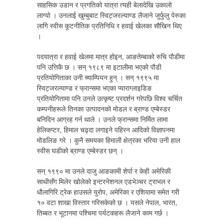
साहसिक उडान र प्रगतिको यात्रा त्यही बेलादेखि उकालो
लाग्यो । उनलाई खुम्बुबाट स्विट्जरल्याण्ड लैजाने जुर्फुलु पेरुका
लागि स्वीस कूटनीतिक प्रतिनिधि र हवाई खेलका सौखिन थिए
।
पदयात्रा र हवाई खेलमा मात्र होइन, आङतेम्बाको रुचि पौडीमा
पनि उत्तिकै छ । सन् १९८९ मा इटालीमा भएको पौडी
प्रतियोगिताका उनी च्याम्पियन हुन् । सन् १९९५ मा
स्विट्जरल्याण्ड र फ्रान्समा भएका प्याराग्लाइडिङ
प्रतियोगितामा पनि उनले उत्कृष्ट प्रदर्शन गरेपछि विश्व चर्चित
कम्पनीहरूले तिनका उत्पादनको मोडल र ब्राण्ड एम्बेस्डर
बनिदिन आग्रह गर्न थाले । उनले फ्रान्समा निर्मित लामा
हेलिकप्टर, हिमाल चढ्दा लगाइने पहिरन आदिको विज्ञापनमा
मोडलिङ गरे । कुनै समयका हिमाली क्षेत्रका भरिया उनी हाल
स्वीस घडीको ब्राण्ड एम्बेस्डर छन् ।
सन् १९९० मा उनले दाजु आङकामी शेर्पा र केही अमेरिकी
साथीसँग मिलेर खोलेको इन्टरनेशनल एडभेञ्चर ट्राभल र
धौलागिरि ट्रेक हाउसले युरोप, अमेरिका र एशियामा समेत गरी
१० वटा शाखा विस्तार गरिसकेको छ । यसले नेपाल, भारत,
तिब्बत र भूटानमा पश्चिमा पर्यटकहरू लैजाने काम गर्छ ।