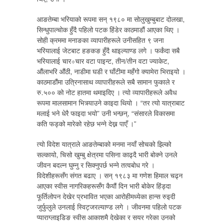
आङतेम्बा भरियाको रूपमा सन् १९८० मा सोलुखुम्बुबाट दोलखा,
सिन्धुपाल्चोक हुँदै पहिलो पटक हिंडेर काठमाडौं आएका थिए ।
सोही क्रममा मनाङका व्यापारीहरूले उनीसहित ९ जना
भरियालाई जेटबाट हङकङ हुँदै थाइल्याण्ड लगे । फर्कंदा सबै
भरियालाई चार÷चार वटा पाइन्ट, तीन/तीन वटा ज्याकेट,
औंलाभरि औंठी, नाडीमा घडी र घाँटीमा महँगो क्यामेरा भिराइयो ।
काठमाडौंमा उत्रिनासाथ व्यापारीहरूले सबै सामान फुकाले र
रु.५०० को नोट हातमा थमाइदिए । त्यो व्यापारीहरूले अवैध
रूपमा मालसामान भित्र्याउने काइदा थियो । “तर त्यो यात्राबाट
मलाई भने धेरै फाइदा भयो” उनी भन्छन्, “संसारले विकासमा
कति फड्को मारेको रहेछ भन्ने देख्न पाएँ ।”
त्यो विदेश यात्राले आङतेम्बाको मनमा नयाँ सोचको झ्ल्किो
सल्कायो, चिसो खुम्बु क्षेत्रमा पसिना काढ्दै भारी बोक्ने उनले
जीवन बदल्न घुम्नु र सिक्नुपर्छ भन्ने तत्वबोध गरे ।
विदेशीहरूसँग संगत बढाए । सन् १९८३ मा गणेश हिमाल चढ्न
आएका स्वीस नागरिकहरूसँग कैयौं दिन भारी बोकेर हिंड्दा
फूर्तिलोपन देखेर प्रभावित भएका आरोहीमध्येका हान्स रुइदी
जुर्फुलुले उनलाई स्विट्जरल्याण्ड लगे । जीवनमा पहिलो पटक
प्याराग्लाइडिङ स्वीस आकाशमै देखेका र सयर गरेका उनको