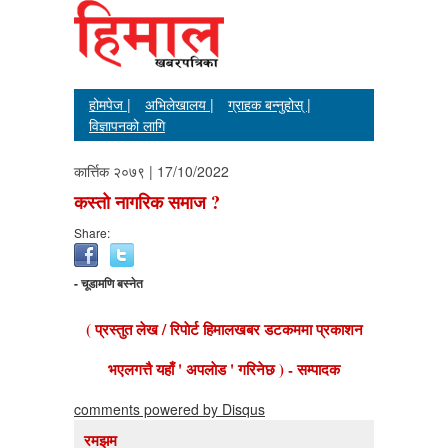
होमपेज |
अभिलेखालय |
ग्राहक बन्नुहोस् |
विज्ञापनको लागि
कार्त्तिक २०७९ | 17/10/2022
कस्तो नागरिक समाज ?
Share:
- चूडामणि बस्नेत
( प्रस्तुत लेख / रिपाेर्ट हिमालखबर डटकममा प्रकाशन
भएलगत्तै यहाँ ' अपलाेड ' गरिनेछ ) - सम्पादक
comments powered by
Disqus
रमझम