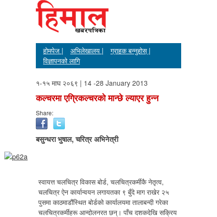
होमपेज |
अभिलेखालय |
ग्राहक बन्नुहोस् |
विज्ञापनको लागि
१-१५ माघ २०६९ | 14 -28 January 2013
कल्चरमा एग्रिकल्चरको मान्छे ल्याएर हुन्न
Share:
बसुन्धरा भुषाल, चरित्र अभिनेत्री
स्वायत्त चलचित्र विकास बोर्ड, चलचित्रकर्मीकै नेतृत्व,
चलचित्र ऐन कार्यान्वयन लगायतका ९ बुँदे माग राखेर २५
पुसमा काठमाडौंस्थित बोर्डको कार्यालयमा तालाबन्दी गरेका
चलचित्रकर्मीहरू आन्दोलनरत छन्। पाँच दशकदेखि सक्रिय