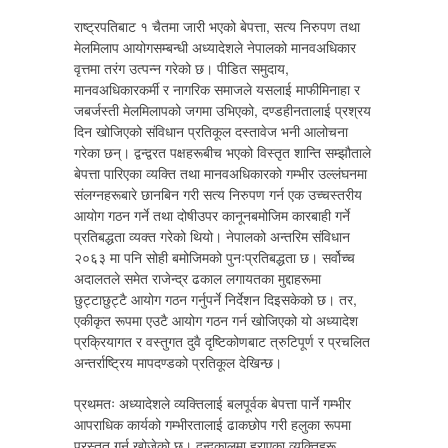
राष्ट्रपतिबाट १ चैतमा जारी भएको बेपत्ता, सत्य निरुपण तथा
मेलमिलाप आयोगसम्बन्धी अध्यादेशले नेपालको मानवअधिकार
वृत्तमा तरंग उत्पन्न गरेको छ। पीडित समुदाय,
मानवअधिकारकर्मी र नागरिक समाजले यसलाई माफीमिनाहा र
जबर्जस्ती मेलमिलापको जगमा उभिएको, दण्डहीनतालाई प्रश्रय
दिन खोजिएको संविधान प्रतिकूल दस्तावेज भनी आलोचना
गरेका छन्। द्वन्द्वरत पक्षहरूबीच भएको विस्तृत शान्ति सम्झौताले
बेपत्ता पारिएका व्यक्ति तथा मानवअधिकारको गम्भीर उल्लंघनमा
संलग्नहरूबारे छानबिन गरी सत्य निरुपण गर्न एक उच्चस्तरीय
आयोग गठन गर्ने तथा दोषीउपर कानूनबमोजिम कारबाही गर्ने
प्रतिबद्धता व्यक्त गरेको थियो। नेपालको अन्तरिम संविधान
२०६३ मा पनि सोही बमोजिमको पुनःप्रतिबद्धता छ। सर्वोच्च
अदालतले समेत राजेन्द्र ढकाल लगायतका मुद्दाहरूमा
छुट्टाछुट्टै आयोग गठन गर्नुपर्ने निर्देशन दिइसकेको छ। तर,
एकीकृत रूपमा एउटै आयोग गठन गर्न खोजिएको यो अध्यादेश
प्रक्रियागत र वस्तुगत दुवै दृष्टिकोणबाट त्रुटिपूर्ण र प्रचलित
अन्तर्राष्ट्रिय मापदण्डको प्रतिकूल देखिन्छ।
प्रथमतः अध्यादेशले व्यक्तिलाई बलपूर्वक बेपत्ता पार्ने गम्भीर
आपराधिक कार्यको गम्भीरतालाई ढाकछोप गरी हलुका रूपमा
प्रस्तुत गर्न खोजेको छ। द्वन्द्वकालमा हराएका व्यक्तिहरू