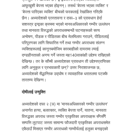
आफूखुशी बेपत्ता भएका होइनन्। तसर्थ 'बेपत्ता भएका व्यक्ति' र
'बेपत्ता पारिएका व्यक्ति' बीचको फरकलाई रेखांकित गरिएकै
छैन। अध्यादेशको प्रस्तावना र दफा–३ को प्रावधान हेर्दा
सशस्त्र द्वन्द्वका क्रममा भएको मानवअधिकारको गम्भीर उल्लंघन
तथा मानवता विरुद्धको अपराधसम्बन्धी घटनाहरूको सत्य
अन्वेषण, पीडक र पीडितका बीच मेलमिलाप गराउने, पीडितलाई
परिपूरणका लागि सिफारिस गर्ने तथा गम्भीर अपराधमा संलग्न
व्यक्तिहरूलाई कानूनबमोजिम कारबाहीको दायरामा ल्याई
दण्डहीनताको अन्त्य गर्ने जस्ता मह140वाकांक्षी उद्देश्य राखिएको
देखिन्छ। तर के साँच्चै अध्यादेशका प्रावधान ती उद्देश्यप्राप्तिका
लागि अनुकूल र प्रभावकारी छन्? उत्तर निराशाजनक छ,
अध्यादेशको सैद्धान्तिक उद्घोष र व्यावहारिक धरातलमा पटक्कै
तारतम्य देखिन्न।
दोषीलाई उन्मुक्ति
अध्यादेशको दफा २ (ञ) मा 'मानवअधिकारको गम्भीर उल्लंघन'
अन्तर्गत हत्या, बलात्कार, व्यक्ति बेपत्ता पार्ने, यातना, मानवता
विरुद्धका अपराध जस्ता गम्भीर प्रकृतिका अपराधहरू सँगसँगै
सम्पत्ति लुटपाट जस्ता सामान्य फौजदारी प्रकृतिका अपराधसमेत
एकैठाउँ मिसाएर गम्भीर अपराधको गाम्भीर्यलाई हलुका बनाइएको