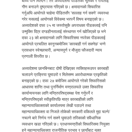
बाध्य पार्न मिल्दैन। तर अध्यादेशमा पीडितको भूमिका र रायलाई
गौण बनाउने दुष्प्रयास गरिएको छ। क्षमादानको सिफारिस
गर्नुअघि आयोगले चाहेमा पीडितसँग 'सल्लाह गर्न सक्ने' व्यवस्था
गरेर यसलाई आयोगको विवेकमा भरपर्ने विषय बनाइएको छ।
अध्यादेशको दफा २५ मा जस्तोसुकै अपराधका पीडकलाई पनि
उन्मुक्ति दिएर दण्डहीनतालाई संस्थागत गर्न खोजिएको छ भने
दफा २३ को क्षमादानको लागि सिफारिसमा नपरेका पीडकलाई
आयोगले प्रचलित कानूनबमोजिम 'कारबाही गर्न सक्नेछ' भन्ने
प्रावधान स्वेच्छाचारी, अन्यायपूर्ण र मौजुदा फौजदारी न्याय
प्रणाली विपरीत छ।
अध्यादेशमा छानबिनबाट दोषी देखिएका व्यक्तिहरूउपर कारबाही
चलाउने प्रक्रिया घुमाउरो र मिलेसम्म अवरोधात्मक प्रकृतिको
बनाइएको छ। दफा २७ बमोजिम आयोगले गरेको सिफारिसको
आधारमा शान्ति तथा पुनर्निर्माण मन्त्रालयले उक्त सिफारिस
कार्यान्वयनका लागि मन्त्रिपरिषद्समक्ष पेश गर्नुपर्ने र
मन्त्रिपरिषद्को स्वीकृतिपछि मात्र कारबाहीको लागि
महान्यायाधिवक्ताको कार्यालयमा लेखी पठाउने तथा
महान्यायाधिवक्ता वा निजले तोकेको सरकारी वकिलले मुद्दा चल्ने/
नचल्ने बारे निर्णय गर्न सक्ने घुमाउरो तरिकाको संवैधानिक
व्यवधान खडा गरिएको छ। प्रधानमन्त्रीको सिफारिसमा नियुक्त
हुने महान्यायाधिवक्ता राजनीतिक प्रभाव र छायाँबाट मुक्त