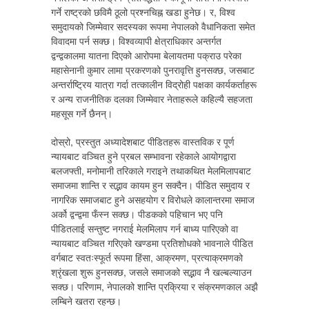
गर्ने राष्ट्रको छविमै ठूलो प्रश्नचिह्न खडा हुनेछ। र, विश्व
समुदायको जिम्मेवार सदस्यका रूपमा नेपालको वैधानिकता समेत
विवादमा पर्न सक्छ। विश्वव्यापी क्षेत्राधिकार अन्तर्गत
द्वन्द्वकालमा यातना दिएको आरोपमा बेलायतमा पक्राउ परेका
महासेनानी कुमार लामा प्रकरणको पुनरावृत्ति हुनसक्छ, जसबाट
अन्तर्राष्ट्रिय यात्रा गर्दा तत्कालीन विद्रोही पक्षका कार्यकर्ताहरू
र अन्य राजनीतिक दलका जिम्मेवार नेताहरूले कहिल्यै सहजता
महसूस गर्ने छैनन्।
दोस्रो, प्रस्तुत अध्यादेशबाट पीडितहरू वास्तविक र पूर्ण
न्यायबाट वञ्चित हुने प्रबल सम्भावना रहेकाले आयोगद्वारा
बलजफ्ती, मनोमानी तरिकाले गराइने तथाकथित मेलमिलापबाट
समाजमा शान्ति र सद्भाव कायम हुन सक्दैन। पीडित समुदाय र
नागरिक समाजबाट हुने असहयोग र विरोधले कालान्तरमा समाज
अर्को द्वन्द्वमा फँस्न सक्छ। पीडकको पहिचान भए पनि
पीडितलाई सन्तुष्ट नगराई मेलमिलाप गर्न बाध्य पारिएको वा
न्यायबाट वञ्चित गरिएको खण्डमा प्रतिशोधको भावनाले पीडित
वर्गबाट स्वतःस्फूर्त रूपमा हिंसा, आक्रमण, प्रत्याक्रमणको
श्रृंखला शुरू हुनसक्छ, जसले समाजको सद्भाव नै खल्बल्याउन
सक्छ। परिणाम, नेपालको शान्ति प्रक्रिया र संक्रमणकाल अझै
लम्बिने खतरा रहन्छ।