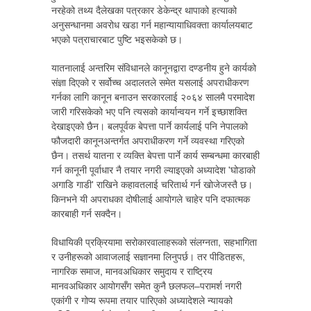
नरहेको तथ्य दैलेखका पत्रकार डेकेन्द्र थापाको हत्याको
अनुसन्धानमा अवरोध खडा गर्न महान्यायाधिवक्ता कार्यालयबाट
भएको पत्राचारबाट पुष्टि भइसकेको छ।
यातनालाई अन्तरिम संविधानले कानूनद्वारा दण्डनीय हुने कार्यको
संज्ञा दिएको र सर्वोच्च अदालतले समेत यसलाई अपराधीकरण
गर्नका लागि कानून बनाउन सरकारलाई २०६४ सालमै परमादेश
जारी गरिसकेको भए पनि त्यसको कार्यान्वयन गर्ने इच्छाशक्ति
देखाइएको छैन। बलपूर्वक बेपत्ता पार्ने कार्यलाई पनि नेपालको
फौजदारी कानूनअन्तर्गत अपराधीकरण गर्ने व्यवस्था गरिएको
छैन। तसर्थ यातना र व्यक्ति बेपत्ता पार्ने कार्य सम्बन्धमा कारबाही
गर्न कानूनी पूर्वाधार नै तयार नगरी ल्याइएको अध्यादेश 'घोडाको
अगाडि गाडी' राखिने कहावतलाई चरितार्थ गर्न खोजेजस्तै छ।
किनभने यी अपराधका दोषीलाई आयोगले चाहेर पनि दफात्मक
कारबाही गर्न सक्दैन।
विधायिकी प्रक्रियामा सरोकारवालाहरूको संलग्नता, सहभागिता
र उनीहरूको आवाजलाई सज्ञानमा लिनुपर्छ। तर पीडितहरू,
नागरिक समाज, मानवअधिकार समुदाय र राष्ट्रिय
मानवअधिकार आयोगसँग समेत कुनै छलफल–परामर्श नगरी
एकांगी र गोप्य रूपमा तयार पारिएको अध्यादेशले न्यायको