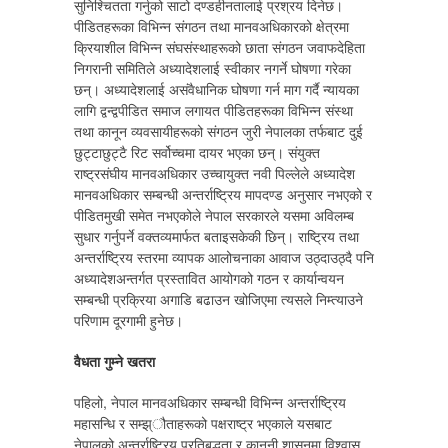
सुनिश्चितता गर्नुको साटो दण्डहीनतालाई प्रश्रय दिनेछ।
पीडितहरूका विभिन्न संगठन तथा मानवअधिकारको क्षेत्रमा
क्रियाशील विभिन्न संघसंस्थाहरूको छाता संगठन जवाफदेहिता
निगरानी समितिले अध्यादेशलाई स्वीकार नगर्ने घोषणा गरेका
छन्। अध्यादेशलाई असंवैधानिक घोषणा गर्न माग गर्दै न्यायका
लागि द्वन्द्वपीडित समाज लगायत पीडितहरूका विभिन्न संस्था
तथा कानून व्यवसायीहरूको संगठन जुरी नेपालका तर्फबाट दुई
छुट्टाछुट्टै रिट सर्वोच्चमा दायर भएका छन्। संयुक्त
राष्ट्रसंघीय मानवअधिकार उच्चायुक्त नवी पिल्लेले अध्यादेश
मानवअधिकार सम्बन्धी अन्तर्राष्ट्रिय मापदण्ड अनुसार नभएको र
पीडितमुखी समेत नभएकोले नेपाल सरकारले यसमा अविलम्ब
सुधार गर्नुपर्ने वक्तव्यमार्फत बताइसकेकी छिन्। राष्ट्रिय तथा
अन्तर्राष्ट्रिय स्तरमा व्यापक आलोचनाका आवाज उठ्दाउठ्दै पनि
अध्यादेशअन्तर्गत प्रस्तावित आयोगको गठन र कार्यान्वयन
सम्बन्धी प्रक्रिया अगाडि बढाउन खोजिएमा त्यसले निम्त्याउने
परिणाम दूरगामी हुनेछ।
वैधता गुम्ने खतरा
पहिलो, नेपाल मानवअधिकार सम्बन्धी विभिन्न अन्तर्राष्ट्रिय
महासन्धि र सम्झ्ौताहरूको पक्षराष्ट्र भएकाले यसबाट
नेपालको अन्तर्राष्ट्रिय प्रतिबद्धता र कानूनी शासनमा विश्वास