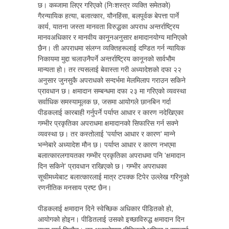
छ। कब्जामा लिएर गरिएको (निःशस्त्र व्यक्ति समेतको)
गैरन्यायिक हत्या, बलात्कार, यौनहिंसा, बलपूर्वक बेपत्ता पार्ने
कार्य, यातना जस्ता मानवता विरुद्धका अपराध अन्तर्राष्ट्रिय
मानवअधिकार र मानवीय कानूनअनुसार क्षमादानयोग्य मानिएको
छैन। ती अपराधमा संलग्न व्यक्तिहरूलाई दण्डित गर्न न्यायिक
निकायमा मुद्दा चलाउनैपर्ने अन्तर्राष्ट्रिय कानूनको सार्वभौम
मान्यता हो। तर त्यसलाई बेवास्ता गरी अध्यादेशको दफा २२
अनुसार जुनसुकै अपराधको सन्दर्भमा मेलमिलाप गराउन सकिने
प्रावधान छ। क्षमादान सम्बन्धमा दफा २३ मा गरिएको व्यवस्था
सर्वाधिक समस्यामूलक छ, जसमा आयोगले छानबिन गर्दा
पीडकलाई कारबाही गर्नुपर्ने पर्याप्त आधार र कारण नदेखिएका
गम्भीर प्रकृतिका अपराधमा क्षमादानको सिफारिस गर्न सक्ने
व्यवस्था छ। तर कस्तोलाई 'पर्याप्त आधार र कारण' मान्ने
भन्नेबारे अध्यादेश मौन छ। पर्याप्त आधार र कारण नभएमा
बलात्कारलगायतका गम्भीर प्रकृतिका अपराधमा पनि 'क्षमादान
दिन सकिने' प्रावधान राखिएको छ। गम्भीर अपराधका
सूचीमध्येबाट बलात्कारलाई मात्र टपक्क टिपेर उल्लेख गरिनुको
रणनीतिक मनसाय प्रष्ट छैन।
पीडकलाई क्षमादान दिने स्वेच्छिक अधिकार पीडितको हो,
आयोगको होइन। पीडितलाई उसको इच्छाविरुद्ध क्षमादान दिन