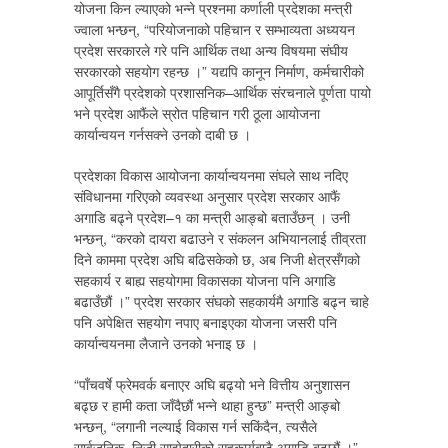
योजना किन ल्याएको भन्ने प्रश्नमा कर्णाली प्रदेशका मन्त्री
ज्वाला भन्छन्, “परियोजनाको पहिचान र सम्भाव्यता अध्ययन
प्रदेश सरकारले गरे पनि आर्थिक तथा अन्य विषयमा संघीय
सरकारको सहयोग रहन्छ ।” यद्यपि कानून निर्माण, कर्मचारीको
आपूर्तिसँगै प्रदेशको प्रशासनिक–आर्थिक संरचनाले पूर्णता पायो
भने प्रदेश आफैंले स्रोत पहिचान गरी ठूला आयोजना
कार्यान्वयन गर्नसक्ने उनको दाबी छ ।
प्रदेशका विकास आयोजना कार्यान्वयनमा संघले साथ नदिए
संविधानमा गरिएको व्यवस्था अनुसार प्रदेश सरकार आफैं
अगाडि बढ्ने प्रदेश–१ का मन्त्री आङ्बो बताउँछन् । उनी
भन्छन्, “करको दायरा बढाउने र संकलन अभियानलाई तीव्रता
दिने काममा प्रदेश अघि बढिसकेको छ, अब निजी क्षेत्रसँगको
सहकार्य र बाह्य सहयोगमा विकासका योजना पनि अगाडि
बढाउँछौं ।” प्रदेश सरकार संघको सहकार्यमै अगाडि बढ्न चाहे
पनि अपेक्षित सहयोग नपाए बनाइएका योजना जसरी पनि
कार्यान्वयनमा लैजाने उनको भनाइ छ ।
“पाँचवर्षे फ्रेमवर्क बनाएर अघि बढ्यो भने वित्तीय अनुशासन
बढ्छ र हामी कता जाँदैछौं भन्ने थाहा हुन्छ” मन्त्री आङ्बो
भन्छन्, “लगानी नल्याई विकास गर्न सकिंदैन, त्यसैले
सार्वजनिक–निजी साझेदारीको सहकार्यबाटै अगाडि बढ्छौं ।”