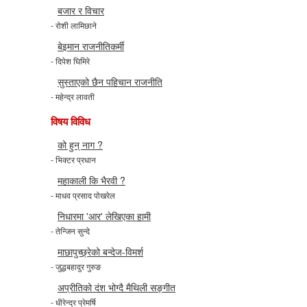
बजार र विचार
- रोशी लामिछाने
बेइमान राजनीतिकर्मी
- दिपेश घिमिरे
सुस्ताएको छैन पहिचान राजनीति
- महेन्द्र लावती
विषय विविध
को हुन् नाग ?
- भिक्टर प्रधान
महाकाली कि भैरवी ?
- माधव प्रसाद पोखरेल
निधारमा 'आर' लेखिएका हामी
- तेन्जिन सुन्दे
माछापुच्छ्रेको बन्देज-विमर्श
- जुद्धबहादुर गुरुङ
अप्रीतिको दंश भोग्दै मैथिली सङ्गीत
- धीरेन्द्र प्रेमर्षि