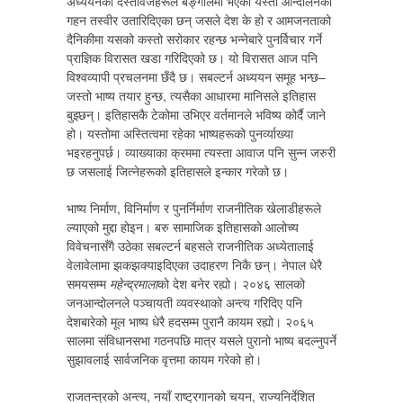
अध्ययनका दस्तावेजहरूले बङ्गालमा भएका यस्ता आन्दोलनको
गहन तस्वीर उतारिदिएका छन् जसले देश के हो र आमजनताको
दैनिकीमा यसको कस्तो सरोकार रहन्छ भन्नेबारे पुनर्विचार गर्ने
प्राज्ञिक विरासत खडा गरिदिएको छ। यो विरासत आज पनि
विश्वव्यापी प्रचलनमा छँदै छ। सबल्टर्न अध्ययन समूह भन्छ–
जस्तो भाष्य तयार हुन्छ, त्यसैका आधारमा मानिसले इतिहास
बुझ्छन्। इतिहासकै टेकोमा उभिएर वर्तमानले भविष्य कोर्दै जाने
हो। यस्तोमा अस्तित्वमा रहेका भाष्यहरूको पुनर्व्याख्या
भइरहनुपर्छ। व्याख्याका क्रममा त्यस्ता आवाज पनि सुन्न जरुरी
छ जसलाई जित्नेहरूको इतिहासले इन्कार गरेको छ।
भाष्य निर्माण, विनिर्माण र पुनर्निर्माण राजनीतिक खेलाडीहरूले
ल्याएको मुद्दा होइन। बरु सामाजिक इतिहासको आलोच्य
विवेचनासँगै उठेका सबल्टर्न बहसले राजनीतिक अध्येतालाई
वेलावेलामा झकझक्याइदिएका उदाहरण निकै छन्। नेपाल धेरै
समयसम्म
महेन्द्रमाला
को देश बनेर रह्यो। २०४६ सालको
जनआन्दोलनले पञ्चायती व्यवस्थाको अन्त्य गरिदिए पनि
देशबारेको मूल भाष्य धेरै हदसम्म पुरानै कायम रह्यो। २०६५
सालमा संविधानसभा गठनपछि मात्र यसले पुरानो भाष्य बदल्नुपर्ने
सुझावलाई सार्वजनिक वृत्तमा कायम गरेको हो।
राजतन्त्रको अन्त्य, नयाँ राष्ट्रगानको चयन, राज्यनिर्देशित