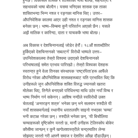
हुनेछ। विकासले शासक र शासितको भाषा बोल्छ, सहयात्रा र
सहभावको भाषा बोल्दैन। यसमा भनिएका शासक एक ताका
शासितभन्दा भिन्न नश्ल र रङ्गका मानिस थिए। उत्तर–
औपनिवेशिक कालमा आएर उही नश्ल र रङ्गका मानिस शासक
बनेका छन्। भाष्य–विम्बमा कुनै परिवर्तन आएको छैन। यसले
अझै मालिक र कारिन्दा, दाता र याचककै भाषा बोल्छ।
अब विकास र देशचिन्तनलाई जोडेर हेरौं। १८औं शताब्दीतिर
हुर्किएको देशचिन्तनको ‘सबल्टर्न’ विरोधी भाष्यले उत्तर–
उपनिवेशकालमा तेस्रो विश्वमा उदाएको देशचिन्तनको
परिभाषालाई समेत प्रभाव पारिरह्यो। तेस्रो विश्वका देशहरू
स्वतन्त्र हुने वेला तिनका संस्थापक ‘राष्ट्रपिता’हरू आफैंले
विरोध गरेका औपनिवेशिक शासकहरूबाट यति प्रभावित थिए कि
उनीहरूले जुन औपनिवेशिक शक्ति विरुद्ध ज्यानको खतरा
मोलेका थिए, तिनैले बनाएको परिधिभन्दा माथि उठेर नयाँ विम्ब र
भाष्य निर्माण गर्न सकेनन्। आशिष नन्दीले स्वविरोधी उक्त
चेतलाई ‘अन्तरङ्ग शत्रु’ भनेका छन् भने सलमान रुश्दीले यी
नयाँ शासकवर्गलाई स्थानीय धरातलसँग साइनो नभएका ‘चम्चा’
भनी कटाक्ष गरेका छन्। रुश्दीले भनेका छन्, ‘यी बिचौलिया
चम्चाहरूको दृष्टिकोण यस्तो छ, मानौं उनीहरू टेलिस्कोप बोकेर
कौसीमा जान्छन् र कुनै खगोलशास्त्रीले चन्द्रमातिर लेन्स
सोझ्याए जस्तो गरी आफ्नै समाज र देशतिर आँखा दौडाउँछन्।