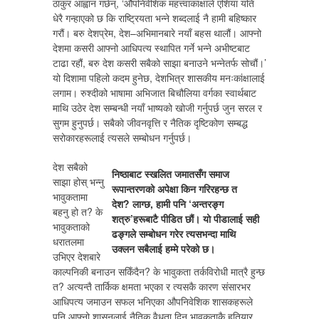
ठाकुर आह्वान गर्छन्, ‘औपनिवेशिक महत्त्वाकांक्षाले एशिया यति
धेरै गन्हाएको छ कि राष्ट्रियता भन्ने शब्दलाई नै हामी बहिष्कार
गरौं। बरु देशप्रेम, देश–अभिमानबारे नयाँ बहस थालौं। आफ्नो
देशमा कसरी आफ्नो आधिपत्य स्थापित गर्ने भन्ने अभीष्टबाट
टाढा रहौं, बरु देश कसरी सबैको साझा बनाउने भन्नेतर्फ सोचौं।’
यो दिशामा पहिलो कदम हुनेछ, देशभित्र शासकीय मनःकांक्षालाई
लगाम। रुश्दीको भाषामा अभिजात बिचौलिया वर्गका स्वार्थबाट
माथि उठेर देश सम्बन्धी नयाँ भाष्यको खोजी गर्नुपर्छ जुन सरल र
सुगम हुनुपर्छ। सबैको जीवनवृत्ति र नैतिक दृष्टिकोण सम्बद्ध
सरोकारहरूलाई त्यसले सम्बोधन गर्नुपर्छ।
देश सबैको
निष्ठाबाट स्खलित जमातसँग समाज
साझा होस् भन्नु
रूपान्तरणको अपेक्षा किन गरिरहन्छ त
भावुकतामा
देश? लाग्छ, हामी पनि ‘अन्तरङ्ग
बहनु हो त? के
शत्रु’हरूबाटै पीडित छौं। यो पीडालाई सही
भावुकताको
ढङ्गले सम्बोधन गरेर त्यसभन्दा माथि
धरातलमा
उक्लन सबैलाई हम्मे परेको छ।
उभिएर देशबारे
काल्पनिकी बनाउन सकिँदैन? के भावुकता तर्कविरोधी मात्रै हुन्छ
त? अत्यन्तै तार्किक क्षमता भएका र त्यसकै कारण संसारभर
आधिपत्य जमाउन सफल भनिएका औपनिवेशिक शासकहरूले
पनि आफ्नो शासनलाई नैतिक वैधता दिन भावुकताकै हतियार