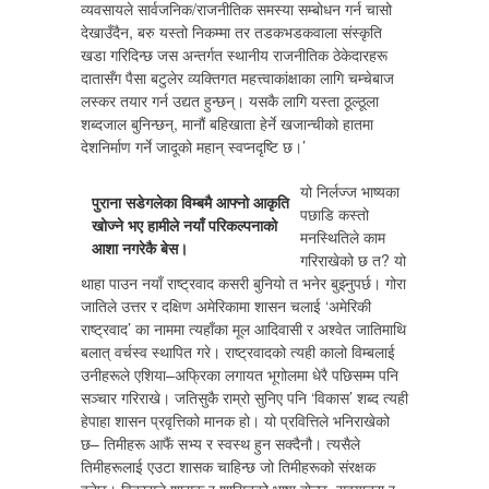
व्यवसायले सार्वजनिक/राजनीतिक समस्या सम्बोधन गर्न चासो
देखाउँदैन, बरु यस्तो निकम्मा तर तडकभडकवाला संस्कृति
खडा गरिदिन्छ जस अन्तर्गत स्थानीय राजनीतिक ठेकेदारहरू
दातासँग पैसा बटुलेर व्यक्तिगत महत्त्वाकांक्षाका लागि चम्चेबाज
लस्कर तयार गर्न उद्यत हुन्छन्। यसकै लागि यस्ता ठूल्ठूला
शब्दजाल बुनिन्छन्, मानौं बहिखाता हेर्ने खजान्चीको हातमा
देशनिर्माण गर्ने जादूको महान् स्वप्नदृष्टि छ।’
यो निर्लज्ज भाष्यका
पुराना सडेगलेका विम्बमै आफ्नो आकृति
पछाडि कस्तो
खोज्ने भए हामीले नयाँ परिकल्पनाको
मनस्थितिले काम
आशा नगरेकै बेस।
गरिराखेको छ त? यो
थाहा पाउन नयाँ राष्ट्रवाद कसरी बुनियो त भनेर बुझ्नुपर्छ। गोरा
जातिले उत्तर र दक्षिण अमेरिकामा शासन चलाई ‘अमेरिकी
राष्ट्रवाद’ का नाममा त्यहाँका मूल आदिवासी र अश्वेत जातिमाथि
बलात् वर्चस्व स्थापित गरे। राष्ट्रवादको त्यही कालो विम्बलाई
उनीहरूले एशिया–अफ्रिका लगायत भूगोलमा धेरै पछिसम्म पनि
सञ्चार गरिराखे। जतिसुकै राम्रो सुनिए पनि ‘विकास’ शब्द त्यही
हेपाहा शासन प्रवृत्तिको मानक हो। यो प्रवित्तिले भनिराखेको
छ– तिमीहरू आफैं सभ्य र स्वस्थ हुन सक्दैनौ। त्यसैले
तिमीहरूलाई एउटा शासक चाहिन्छ जो तिमीहरूको संरक्षक