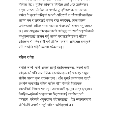
मोलेका थिए। यूजेफ कोनराड लिखित
हार्ट अफ डार्कनेस
र
इ.एम. फस्टर लिखित
अ प्यासेज टु इन्डिया
जस्ता उपन्यास
मार्फत के कुतर्क गरिएको छ भने अफ्रिकी र दक्षिणएशियालीहरू
आफ्ना मन र शरीरलाई वशमा राख्न सक्दैनन्, त्यस कारण
उनीहरूलाई कथित सभ्य नश्ल वा गोराहरूले शासन गर्नु जायज
छ। अब आफूहरू गोराहरू जस्तै तर्कयुद्ध गर्न सक्ने भइसकेकाले
बन्धुबान्धवलाई शासन गर्नु आफ्नो प्रजातान्त्रिक र नैतिक
अधिकार हो भनेर दाबी गर्ने सीमित भारतीय अभिजात वर्गप्रति
पनि रुश्दीले गहिरो कटाक्ष गरेका छन्।
महिला र देश
हामीले जान्दै–मान्दै आएका हाम्रै देशचिन्तकहरू, जस्तो बीपी
कोइरालाले पनि राजनीतिक दस्तावेजहरूलाई पन्छाएर भावुक
शैलीमै आफ्ना कुरा राखेका छन्।
तीन घुम्ती
उपन्यासमा एउटी
अधबैंसे जनजाति महिला मार्फत बीपी देशको वैकल्पिक
काल्पनिकी निर्माण गर्दछन्। उपन्यासकी प्रमुख पात्र इन्द्रमाया
वैवाहिक–प्रेमको भावुकतामा पितृसत्तालाई त्याग्छिन् भने
वात्सल्य–प्रेमको भावुकतामा पतिसत्तालाई। देश रूपान्तरणको
सेरोफेरोमै उनको सम्पूर्ण जीवन खर्चिइएको छ।