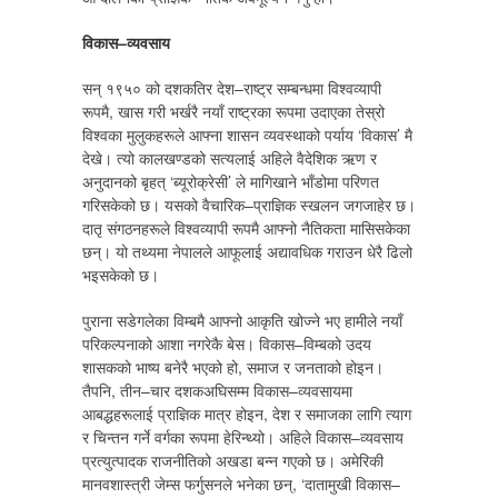
विकास–व्यवसाय
सन् १९५० को दशकतिर देश–राष्ट्र सम्बन्धमा विश्वव्यापी
रूपमै, खास गरी भर्खरै नयाँ राष्ट्रका रूपमा उदाएका तेस्रो
विश्वका मुलुकहरूले आफ्ना शासन व्यवस्थाको पर्याय ‘विकास’ मै
देखे। त्यो कालखण्डको सत्यलाई अहिले वैदेशिक ऋण र
अनुदानको बृहत् ‘ब्यूरोक्रेसी’ ले मागिखाने भाँडोमा परिणत
गरिसकेको छ। यसको वैचारिक–प्राज्ञिक स्खलन जगजाहेर छ।
दातृ संगठनहरूले विश्वव्यापी रूपमै आफ्नो नैतिकता मासिसकेका
छन्। यो तथ्यमा नेपालले आफूलाई अद्यावधिक गराउन धेरै ढिलो
भइसकेको छ।
पुराना सडेगलेका विम्बमै आफ्नो आकृति खोज्ने भए हामीले नयाँ
परिकल्पनाको आशा नगरेकै बेस। विकास–विम्बको उदय
शासकको भाष्य बनेरै भएको हो, समाज र जनताको होइन।
तैपनि, तीन–चार दशकअघिसम्म विकास–व्यवसायमा
आबद्धहरूलाई प्राज्ञिक मात्र होइन, देश र समाजका लागि त्याग
र चिन्तन गर्ने वर्गका रूपमा हेरिन्थ्यो। अहिले विकास–व्यवसाय
प्रत्युत्पादक राजनीतिको अखडा बन्न गएको छ। अमेरिकी
मानवशास्त्री जेम्स फर्गुसनले भनेका छन्, ‘दातामुखी विकास–