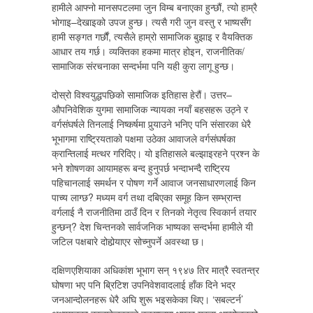
हामीले आफ्नो मानसपटलमा जुन विम्ब बनाएका हुन्छौं, त्यो हाम्रै
भोगाइ–देखाइको उपज हुन्छ। त्यसै गरी जुन वस्तु र भाष्यसँग
हामी सङ्गत गर्छौं, त्यसैले हाम्रो सामाजिक बुझाइ र वैयक्तिक
आधार तय गर्छ। व्यक्तिका हकमा मात्र होइन, राजनीतिक/
सामाजिक संरचनाका सन्दर्भमा पनि यही कुरा लागू हुन्छ।
दोस्रो विश्वयुद्धपछिको सामाजिक इतिहास हेरौं। उत्तर–
औपनिवेशिक युगमा सामाजिक न्यायका नयाँ बहसहरू उठ्ने र
वर्गसंघर्षले तिनलाई निष्कर्षमा पुर्‍याउने भनिए पनि संसारका धेरै
भूभागमा राष्ट्रियताको पक्षमा उठेका आवाजले वर्गसंघर्षका
क्रान्तिलाई मत्थर गरिदिए। यो इतिहासले बल्झाइरहने प्रश्न के
भने शोषणका आयामहरू बन्द हुनुपर्छ भन्दाभन्दै राष्ट्रिय
पहिचानलाई समर्थन र पोषण गर्ने आवाज जनसाधारणलाई किन
पाच्य लाग्छ? मध्यम वर्ग तथा दबिएका समूह किन सम्भ्रान्त
वर्गलाई नै राजनीतिमा ठाउँ दिन र तिनको नेतृत्व स्विकार्न तयार
हुन्छन्? देश चिन्तनको सार्वजनिक भाष्यका सन्दर्भमा हामीले यी
जटिल पक्षबारे दोहोर्‍याएर सोच्नुपर्ने अवस्था छ।
दक्षिणएशियाका अधिकांश भूभाग सन् १९४७ तिर मात्रै स्वतन्त्र
घोषणा भए पनि ब्रिटिश उपनिवेशवादलाई हाँक दिने भद्र
जनआन्दोलनहरू धेरै अघि शुरू भइसकेका थिए। ‘सबल्टर्न’