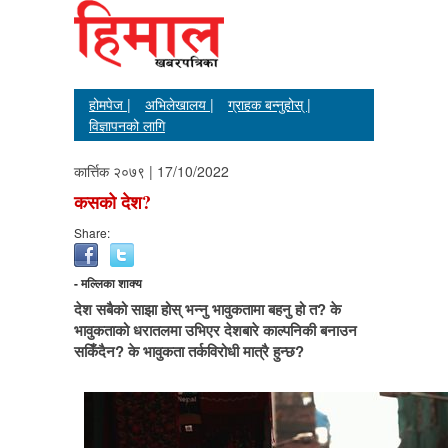
होमपेज |
अभिलेखालय |
ग्राहक बन्नुहोस् |
विज्ञापनको लागि
कार्त्तिक २०७९ | 17/10/2022
कसको देश?
Share:
- मल्लिका शाक्य
देश सबैको साझा होस् भन्नु भावुकतामा बहनु हो त? के
भावुकताको धरातलमा उभिएर देशबारे काल्पनिकी बनाउन
सकिँदैन? के भावुकता तर्कविरोधी मात्रै हुन्छ?