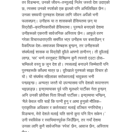
तर विडम्बना, उनको जीवन–तन्तुलाई निलेर जस्तो देश उदाएको
छ, त्यसमा उनको स्पर्शको एक झल्को पनि अभिलिखित छैन।
उनका समवयी पुरुषहरू देशका लागि जीवन अर्पेको भनी
फलाक्छन्। उनीहरू या त शासकको हैसियतमा छन् या
विद्रोही–क्रान्तिकारीको हैसियतमा। पुरुषले बनाएको देशमा
उनीहरूको एकरत्ती सार्वजनिक अस्तित्व छैन। आफूले वरण
गरेका विचारधाराप्रति समर्पित भएर उनीहरू घर बसाउँछन् र
वैकल्पिक देश–समाजका विम्बहरू बुन्छन्, तर उनीहरूको
संघर्षलाई शासक वा विद्रोही दुवैले आफ्नो ठान्दैनन्। ती दुवैलाई
लाग्छ, ‘घर’ भन्ने वस्तुबाट विच्छिन्न कुनै त्यस्तो एउटा ठोस–
चम्किलो वस्तु छ जुन देश हो। त्यसलाई बनाउने जिम्मेवारी पनि
पुरुषहरूकै काँधमा मात्र छ। दुवैखाले पुरुषको साझा विचार हो
यो। यो संघर्षमा महिलाका सरोकारलाई भावुकता भनी
पन्छाइन्छ। अन्यत्र जस्तै यो उपन्यासमा पनि देशको रूपान्तरण
भइछाड्छ। इन्द्रमायाका पूर्व पति मूलधारे पार्टीका नेता हुन्छन्
अनि उनकी छोरीका पिता विपक्षी पार्टीका। इन्द्रमाया भन्छिन्,
‘मैले केवल यति चाहें कि पत्नी हुनु र आमा हुनुको मौलिक–
प्राकृतिक अधिकार र कर्तव्यबाट मलाई वञ्चित नगरियोस्।
विडम्बना, मेरो देशले मलाई यति सानो कुरा पनि दिन सकेन।’
उनी स्वविवेक र स्वाभिमानपूर्वक जिउँछिन्, तर नयाँ देशमा
उनका लागि कुनै सार्वजनिक ‘स्पेस’ छैन, आवाज छैन, अस्तित्व