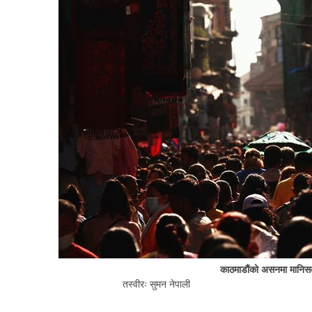
काठमाडौंको असनमा मानि
तस्वीरः सुमन नेपाली