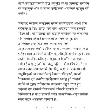
आफ्नै स्वजातीयहरूको पीडा अनुभूति गर्न वा त्यसलाई सम्बोधन
गर्न नसक्नुको क्षोभ वा लज्जा उनीहरूको अन्तर्मनले महसूस गर्नै
सक्दैन।’
निष्ठाबाट स्खलित जमातसँग समाज रूपान्तरणको अपेक्षा किन
गरिरहन्छ त देश? लाग्छ, हामी पनि ‘अन्तरङ्ग शत्रु’हरूबाटै
पीडित छौं। यो पीडालाई सही ढङ्गले सम्बोधन गरेर त्यसभन्दा
माथि उक्लन सबैलाई हम्मे परेको छ। नन्दीको बुझाइमा
उपनिवेशकालको विरासतका रूपमा हामीभित्र
साम्राज्यवादप्रतिको अघोषित लगाव र नथाक्ने मनःकांक्षा जरा
गाडेर बसेको छ। त्यसैको परिणाम, जतिसुकै सानो वा ठूलो पदमा
आसीन रहे पनि साथीभाइ र अनुचरमाथि ध्वाँस नजमाएसम्म
हामीलाई आफू हुनुको गर्व महसूस हुँदैन। यो मनस्थिति रहेसम्म
समाज र देश रूपान्तरणको हौवा दिनु व्यर्थ छ। जबसम्म हामी
आफूभित्रको यो कमजोरीलाई बेवास्ता गरिरहन्छौं, यसको
निदानसम्म पुग्ने वैचारिक प्रक्रियामा आबद्ध हुनै सक्दैनौं।
नन्दीले यो बुझाइ रवीन्द्रनाथ ठाकुरबाट उद्धृत गरेका हुन्।
ठाकुरको देश सम्बन्धी चिन्तनलाई पछिल्लो पुस्ताले या
बिर्सिसकेको छ या त उनलाई फगत आध्यात्मिक–भावुक कविका
रूपमा मात्र अलङ्कृत गरिएको छ।