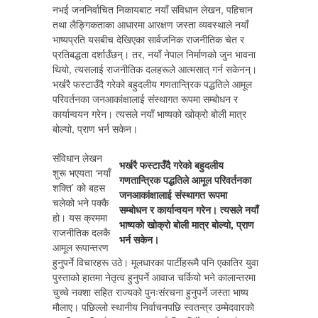
नभई जननिर्वाचित निकायबाट नयाँ संविधान लेखन, पहिचान
तथा लैङ्गिकताका आधारमा आरक्षण जस्ता व्यवस्थाले नयाँ
भाष्यप्रति यसबीच देखिएका सार्वजनिक राजनीतिक चेत र
प्रतिबद्धता दर्शाउँछन्। तर, नयाँ नेपाल निर्माणको जुन भावना
थियो, त्यसलाई राजनीतिक दलहरूले आत्मसात् गर्न सकेनन्।
भर्खरै फस्टाउँदै गरेको बहुदलीय गणतान्त्रिक पद्धतिले आमूल
परिवर्तनका जनआकांक्षालाई संस्थागत रूपमा सम्बोधन र
कार्यान्वयन गरेन। त्यसले नयाँ भाष्यको खोक्रो बोली मात्र
बोल्यो, प्राण भर्न सकेन।
संविधान लेखन
भर्खरै फस्टाउँदै गरेको बहुदलीय
शुरू भएयता ‘नयाँ
गणतान्त्रिक पद्धतिले आमूल परिवर्तनका
शक्ति’ को बहस
जनआकांक्षालाई संस्थागत रूपमा
चलेको भने पक्कै
सम्बोधन र कार्यान्वयन गरेन। त्यसले नयाँ
हो। यस क्रममा
भाष्यको खोक्रो बोली मात्र बोल्यो, प्राण
राजनीतिक दलकै
भर्न सकेन।
आमूल रूपान्तरण
हुनुपर्ने विचारहरू उठे। मूलधारका पार्टीहरूमै पनि एकातिर युवा
पुस्ताको हातमा नेतृत्व हुनुपर्ने आवाज चर्कियो भने कालान्तरमा
चुच्चे नक्शा सहित राज्यको पुनःसंरचना हुनुपर्ने जस्ता भाष्य
मौलाए। पछिल्लो स्थानीय निर्वाचनपछि स्वतन्त्र उम्मेदवारको