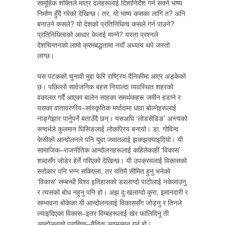
सामूहिक शक्तिले मात्र दलहरूलाई दिशानिर्देश गर्न सक्ने भाष्य
निर्माण हुँदै गरेको देखिन्छ। तर, यो भाष्य कसका लागि त? अनि
बनाउने कसले? यो देशको प्रतिनिधित्व कसले गर्न पाउने?
प्रतिनिधित्वको आधार केलाई मान्ने? यस्ता प्रश्नले
देशचिन्तनको लामो क्रमबद्धतामा नयाँ अध्याय थपे जस्तो
लाग्छ।
यस पटकको चुनावी मुद्दा फेरि राष्ट्रिय दैनिकीमा आएर अड्केको
छ। पछिल्लो सार्वजनिक बहस नियाल्दा व्यवस्थित शहरको
वकालत गर्दै आएका बालेन साहका समर्थकहरू जमीन हडप्ने र
यसका वातावरणीय–सांस्कृतिक मर्यादामा धावा बोल्नेहरूलाई
नाङ्गेझार पार्नुपर्ने बताउँदै छन्। यसअघि ‘लोडसेडिङ’ अन्त्यको
सन्दर्भले कुलमान घिसिङलाई लोकप्रिय बनायो। डा. गोविन्द
केसीको आन्दोलनले पनि युवा जमातलाई झकझक्याइदियो। यी
सामाजिक–राजनीतिक आन्दोलनहरूलाई कहिलेकाहीं ‘विकास’
शब्दसँग जोडेर हेर्ने गरिएको देखिन्छ। यी उपक्रमलाई विकासको
सरोकार पनि भन्न सकिएला, तर यतिमै सीमित हुनु भनेको
‘विकास’ सम्बन्धी विश्व इतिहासको डरलाग्दो पाटोलाई नकेलाउनु
र त्यसको बोध नहुनु पनि हो। अझ दुःखलाग्दो कुरा, इमानदारी र
सम्भावना बोकेका यी आन्दोलनलाई विकाससँग जोड्नु र तिनले
ल्याइदिएका विकास–इतर विम्बहरूलाई खेर फालिदिनु ती
आन्दोलनको प्राज्ञिक–नैतिक अवमूल्यन गर्नु हो।