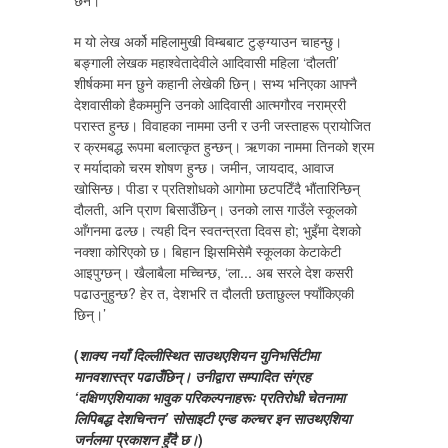
छैन।
म यो लेख अर्को महिलामुखी विम्बबाट टुङ्ग्याउन चाहन्छु।
बङ्गाली लेखक महाश्वेतादेवीले आदिवासी महिला ‘दौलती’
शीर्षकमा मन छुने कहानी लेखेकी छिन्। सभ्य भनिएका आफ्नै
देशवासीको हैकममुनि उनको आदिवासी आत्मगौरव नराम्ररी
परास्त हुन्छ। विवाहका नाममा उनी र उनी जस्ताहरू प्रायोजित
र क्रमबद्ध रूपमा बलात्कृत हुन्छन्। ऋणका नाममा तिनको श्रम
र मर्यादाको चरम शोषण हुन्छ। जमीन, जायदाद, आवाज
खोसिन्छ। पीडा र प्रतिशोधको आगोमा छटपटिँदै भौंतारिन्छिन्
दौलती, अनि प्राण बिसाउँछिन्। उनको लास गाउँले स्कूलको
आँगनमा ढल्छ। त्यही दिन स्वतन्त्रता दिवस हो; भुइँमा देशको
नक्शा कोरिएको छ। बिहान झिसमिसेमै स्कूलका केटाकेटी
आइपुग्छन्। खैलाबैला मच्चिन्छ, ‘ला... अब सरले देश कसरी
पढाउनुहुन्छ? हेर त, देशभरि त दौलती छताछुल्ल फ्याँकिएकी
छिन्।’
(
शाक्य नयाँ दिल्लीस्थित साउथएशियन युनिभर्सिटीमा
मानवशास्त्र पढाउँछिन्। उनीद्वारा सम्पादित संग्रह
‘दक्षिणएशियाका भावुक परिकल्पनाहरूः प्रतिरोधी चेतनामा
लिपिबद्ध देशचिन्तन’ सोसाइटी एन्ड कल्चर इन साउथएशिया
जर्नलमा प्रकाशन हुँदै छ।
)