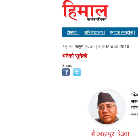
होमपेज |
अभिलेखालय |
ग्राहक बन्नुहोस् |
१९-२५ फागुन २०७५ | 3-9 March 2019
भनेको सुनेको
Share: