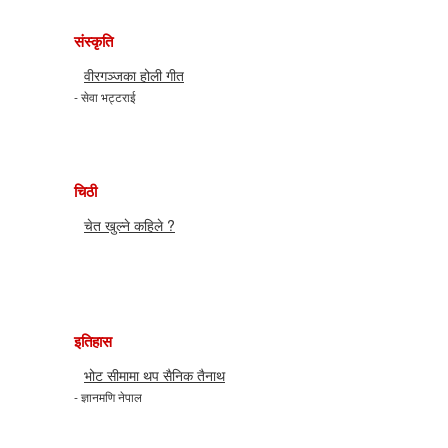
संस्कृति
वीरगञ्जका होली गीत
- सेवा भट्टराई
चिठी
चेत खुल्ने कहिले ?
इतिहास
भोट सीमामा थप सैनिक तैनाथ
- ज्ञानमणि नेपाल