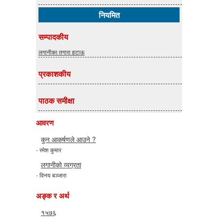
नियमित
सम्पादकीय
लगानीका तगारा हटाऊ
प्रकाशकीय
पाठक समीक्षा
आवरण
कुन आकर्षणले आउने ?
- रमेश कुमार
लगानीको व्यग्रता
- विनय बञ्जारा
अङ्क र अर्थ
१५७६