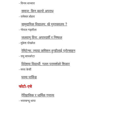
- विनय बञ्जारा
समाज: किन बढ्यो अपराध
- रामेश्वर बोहरा
सामुदायिक विद्यालय: खै पुस्तकालय ?
- गोपाल गड्तौला
जलवायु वित्त: अपारदर्शी र निष्फल
- मुकेश पोखरेल
रेमिटेन्स: ज्यादा कमिशन हुन्डीलाई प्रोत्साहन
- रामु सापकोटा
विदेशमा विद्यार्थी: गलत परामर्शको शिकार
- मस्त केसी
घरमा पार्किङ
फोटो–एसे
ऐतिहासिक र धार्मिक गन्तव्य
- भरतबन्धु थापा