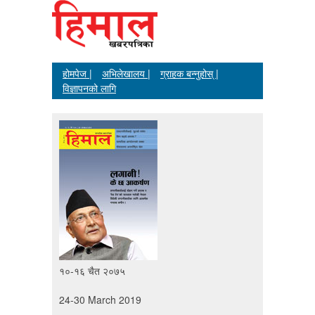
होमपेज |
अभिलेखालय |
ग्राहक बन्नुहोस् |
विज्ञापनको लागि
१०-१६ चैत २०७५
24-30 March 2019